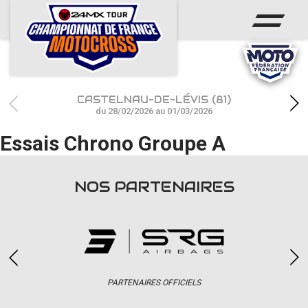
ACCUEIL
ACTUS
CALENDRIER
CASTELNAU-DE-LÉVIS (81)
RÉSULTATS
du 28/02/2026 au 01/03/2026
Essais Chrono Groupe A
PHOTOS / WEB TV
CHAMPIONNAT
NOS PARTENAIRES
PARTENAIRES
accéder à la billetterie
PARTENAIRES OFFICIELS