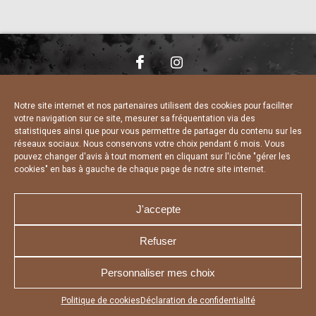
NOUS CONTACTER
MENTIONS LÉGALES
CHARTE DE CONFIDENTIALITÉ
DÉCLARATION DE CONFIDENTIALITÉ
Notre site internet et nos partenaires utilisent des cookies pour faciliter
POLITIQUE D’UTILISATION DES COOKIES
votre navigation sur ce site, mesurer sa fréquentation via des
RÉALISÉ PAR L’AGENCE WEB A3 WEB
statistiques ainsi que pour vous permettre de partager du contenu sur les
réseaux sociaux. Nous conservons votre choix pendant 6 mois. Vous
pouvez changer d'avis à tout moment en cliquant sur l'icône "gérer les
cookies" en bas à gauche de chaque page de notre site internet.
J'accepte
Refuser
Personnaliser mes choix
Appuyez sur le bouton partager en bas de votre
Politique de cookies
Déclaration de confidentialité
navigateur, puis sur "Sur l'écran d'accueil" pour obtenir le