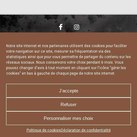
NOUS CONTACTER
MENTIONS LÉGALES
CHARTE DE CONFIDENTIALITÉ
DÉCLARATION DE CONFIDENTIALITÉ
Notre site internet et nos partenaires utilisent des cookies pour faciliter
POLITIQUE D’UTILISATION DES COOKIES
votre navigation sur ce site, mesurer sa fréquentation via des
RÉALISÉ PAR L’AGENCE WEB A3 WEB
statistiques ainsi que pour vous permettre de partager du contenu sur les
réseaux sociaux. Nous conservons votre choix pendant 6 mois. Vous
pouvez changer d'avis à tout moment en cliquant sur l'icône "gérer les
cookies" en bas à gauche de chaque page de notre site internet.
J'accepte
Refuser
Personnaliser mes choix
Appuyez sur le bouton partager en bas de votre
Politique de cookies
Déclaration de confidentialité
navigateur, puis sur "Sur l'écran d'accueil" pour obtenir le