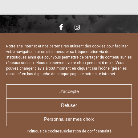
NOUS CONTACTER
MENTIONS LÉGALES
CHARTE DE CONFIDENTIALITÉ
DÉCLARATION DE CONFIDENTIALITÉ
Notre site internet et nos partenaires utilisent des cookies pour faciliter
POLITIQUE D’UTILISATION DES COOKIES
votre navigation sur ce site, mesurer sa fréquentation via des
RÉALISÉ PAR L’AGENCE WEB A3 WEB
statistiques ainsi que pour vous permettre de partager du contenu sur les
réseaux sociaux. Nous conservons votre choix pendant 6 mois. Vous
pouvez changer d'avis à tout moment en cliquant sur l'icône "gérer les
cookies" en bas à gauche de chaque page de notre site internet.
J'accepte
Refuser
Personnaliser mes choix
Appuyez sur le bouton partager en bas de votre
Politique de cookies
Déclaration de confidentialité
navigateur, puis sur "Sur l'écran d'accueil" pour obtenir le