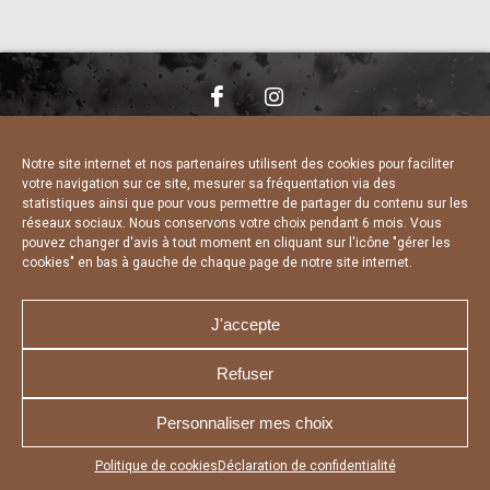
NOUS CONTACTER
MENTIONS LÉGALES
CHARTE DE CONFIDENTIALITÉ
DÉCLARATION DE CONFIDENTIALITÉ
Notre site internet et nos partenaires utilisent des cookies pour faciliter
POLITIQUE D’UTILISATION DES COOKIES
votre navigation sur ce site, mesurer sa fréquentation via des
RÉALISÉ PAR L’AGENCE WEB A3 WEB
statistiques ainsi que pour vous permettre de partager du contenu sur les
réseaux sociaux. Nous conservons votre choix pendant 6 mois. Vous
pouvez changer d'avis à tout moment en cliquant sur l'icône "gérer les
cookies" en bas à gauche de chaque page de notre site internet.
J'accepte
Refuser
Personnaliser mes choix
Appuyez sur le bouton partager en bas de votre
Politique de cookies
Déclaration de confidentialité
navigateur, puis sur "Sur l'écran d'accueil" pour obtenir le