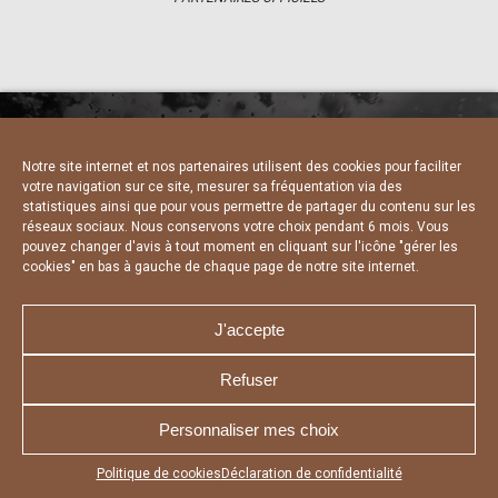
Notre site internet et nos partenaires utilisent des cookies pour faciliter
NOUS CONTACTER
MENTIONS LÉGALES
votre navigation sur ce site, mesurer sa fréquentation via des
CHARTE DE CONFIDENTIALITÉ
DÉCLARATION DE CONFIDENTIALITÉ
statistiques ainsi que pour vous permettre de partager du contenu sur les
POLITIQUE D’UTILISATION DES COOKIES
réseaux sociaux. Nous conservons votre choix pendant 6 mois. Vous
RÉALISÉ PAR L’AGENCE WEB A3 WEB
pouvez changer d'avis à tout moment en cliquant sur l'icône "gérer les
cookies" en bas à gauche de chaque page de notre site internet.
J'accepte
Refuser
Personnaliser mes choix
Appuyez sur le bouton partager en bas de votre
Politique de cookies
Déclaration de confidentialité
navigateur, puis sur "Sur l'écran d'accueil" pour obtenir le