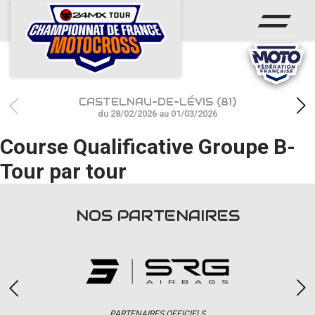
ACCUEIL
ACTUS
CALENDRIER
CASTELNAU-DE-LÉVIS (81)
RÉSULTATS
du 28/02/2026 au 01/03/2026
Course Qualificative Groupe B-
PHOTOS / WEB TV
Tour par tour
CHAMPIONNAT
PARTENAIRES
NOS PARTENAIRES
accéder à la billetterie
PARTENAIRES OFFICIELS