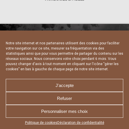
Notre site internet et nos partenaires utilisent des cookies pour faciliter
NOUS CONTACTER
MENTIONS LÉGALES
votre navigation sur ce site, mesurer sa fréquentation via des
CHARTE DE CONFIDENTIALITÉ
DÉCLARATION DE CONFIDENTIALITÉ
statistiques ainsi que pour vous permettre de partager du contenu sur les
POLITIQUE D’UTILISATION DES COOKIES
réseaux sociaux. Nous conservons votre choix pendant 6 mois. Vous
RÉALISÉ PAR L’AGENCE WEB A3 WEB
pouvez changer d'avis à tout moment en cliquant sur l'icône "gérer les
cookies" en bas à gauche de chaque page de notre site internet.
J'accepte
Refuser
Personnaliser mes choix
Appuyez sur le bouton partager en bas de votre
Politique de cookies
Déclaration de confidentialité
navigateur, puis sur "Sur l'écran d'accueil" pour obtenir le