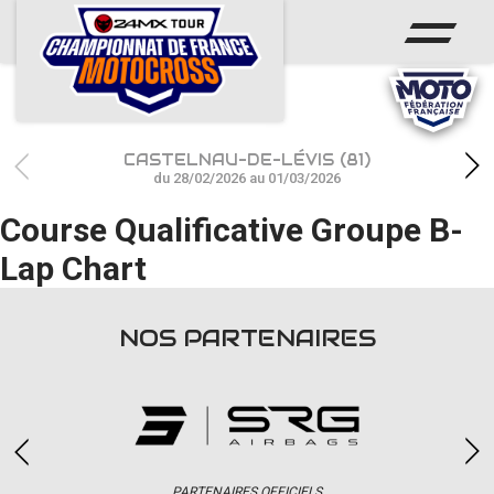
ACCUEIL
ACTUS
CALENDRIER
CASTELNAU-DE-LÉVIS (81)
RÉSULTATS
du 28/02/2026 au 01/03/2026
Course Qualificative Groupe B-
PHOTOS / WEB TV
Lap Chart
CHAMPIONNAT
PARTENAIRES
NOS PARTENAIRES
accéder à la billetterie
PARTENAIRES OFFICIELS