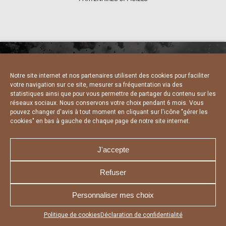
Notre site internet et nos partenaires utilisent des cookies pour faciliter
NOUS CONTACTER
MENTIONS LÉGALES
votre navigation sur ce site, mesurer sa fréquentation via des
CHARTE DE CONFIDENTIALITÉ
DÉCLARATION DE CONFIDENTIALITÉ
statistiques ainsi que pour vous permettre de partager du contenu sur les
POLITIQUE D’UTILISATION DES COOKIES
réseaux sociaux. Nous conservons votre choix pendant 6 mois. Vous
RÉALISÉ PAR L’AGENCE WEB A3 WEB
pouvez changer d'avis à tout moment en cliquant sur l'icône "gérer les
cookies" en bas à gauche de chaque page de notre site internet.
J'accepte
Refuser
Personnaliser mes choix
Appuyez sur le bouton partager en bas de votre
Politique de cookies
Déclaration de confidentialité
navigateur, puis sur "Sur l'écran d'accueil" pour obtenir le