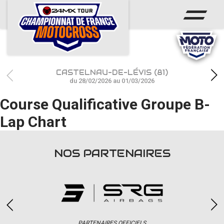
ACCUEIL
ACTUS
CALENDRIER
CASTELNAU-DE-LÉVIS (81)
RÉSULTATS
du 28/02/2026 au 01/03/2026
Course Qualificative Groupe B-
PHOTOS / WEB TV
Lap Chart
CHAMPIONNAT
PARTENAIRES
NOS PARTENAIRES
accéder à la billetterie
PARTENAIRES OFFICIELS