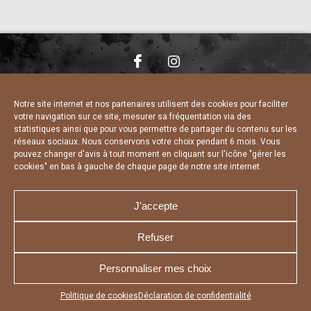
NOUS CONTACTER
MENTIONS LÉGALES
CHARTE DE CONFIDENTIALITÉ
DÉCLARATION DE CONFIDENTIALITÉ
Notre site internet et nos partenaires utilisent des cookies pour faciliter
POLITIQUE D’UTILISATION DES COOKIES
votre navigation sur ce site, mesurer sa fréquentation via des
RÉALISÉ PAR L’AGENCE WEB A3 WEB
statistiques ainsi que pour vous permettre de partager du contenu sur les
réseaux sociaux. Nous conservons votre choix pendant 6 mois. Vous
pouvez changer d'avis à tout moment en cliquant sur l'icône "gérer les
cookies" en bas à gauche de chaque page de notre site internet.
J'accepte
Refuser
Personnaliser mes choix
Appuyez sur le bouton partager en bas de votre
Politique de cookies
Déclaration de confidentialité
navigateur, puis sur "Sur l'écran d'accueil" pour obtenir le