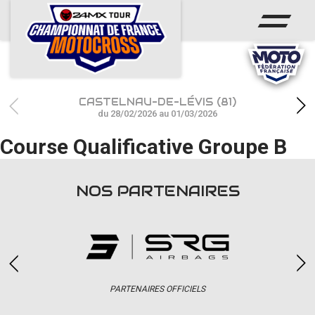
ACCUEIL
ACTUS
CALENDRIER
CASTELNAU-DE-LÉVIS (81)
RÉSULTATS
du 28/02/2026 au 01/03/2026
Course Qualificative Groupe B
PHOTOS / WEB TV
CHAMPIONNAT
NOS PARTENAIRES
PARTENAIRES
accéder à la billetterie
PARTENAIRES OFFICIELS