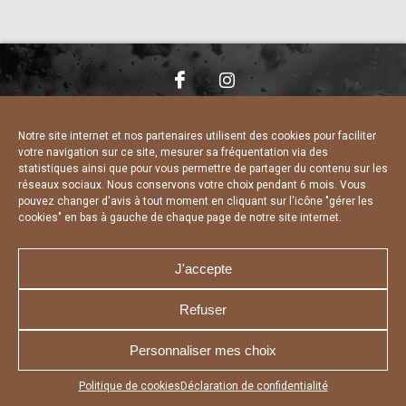
NOUS CONTACTER
MENTIONS LÉGALES
CHARTE DE CONFIDENTIALITÉ
DÉCLARATION DE CONFIDENTIALITÉ
Notre site internet et nos partenaires utilisent des cookies pour faciliter
POLITIQUE D’UTILISATION DES COOKIES
votre navigation sur ce site, mesurer sa fréquentation via des
RÉALISÉ PAR L’AGENCE WEB A3 WEB
statistiques ainsi que pour vous permettre de partager du contenu sur les
réseaux sociaux. Nous conservons votre choix pendant 6 mois. Vous
pouvez changer d'avis à tout moment en cliquant sur l'icône "gérer les
cookies" en bas à gauche de chaque page de notre site internet.
J'accepte
Refuser
Personnaliser mes choix
Appuyez sur le bouton partager en bas de votre
Politique de cookies
Déclaration de confidentialité
navigateur, puis sur "Sur l'écran d'accueil" pour obtenir le