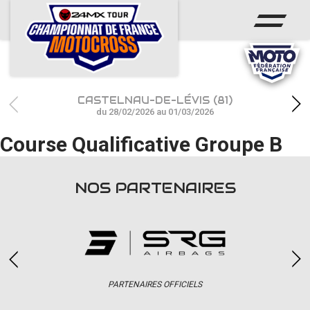
ACCUEIL
ACTUS
CALENDRIER
CASTELNAU-DE-LÉVIS (81)
RÉSULTATS
du 28/02/2026 au 01/03/2026
Course Qualificative Groupe B
PHOTOS / WEB TV
CHAMPIONNAT
NOS PARTENAIRES
PARTENAIRES
accéder à la billetterie
PARTENAIRES OFFICIELS