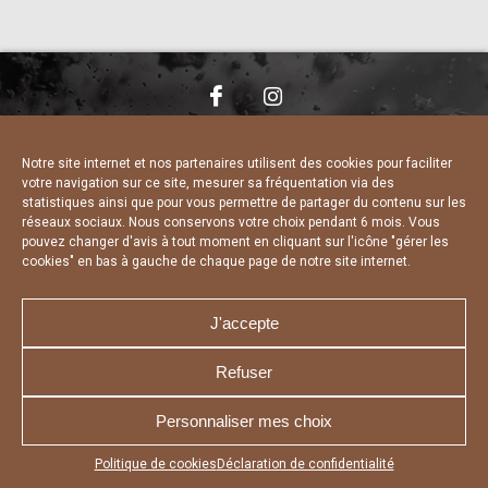
NOUS CONTACTER
MENTIONS LÉGALES
CHARTE DE CONFIDENTIALITÉ
DÉCLARATION DE CONFIDENTIALITÉ
Notre site internet et nos partenaires utilisent des cookies pour faciliter
POLITIQUE D’UTILISATION DES COOKIES
votre navigation sur ce site, mesurer sa fréquentation via des
RÉALISÉ PAR L’AGENCE WEB A3 WEB
statistiques ainsi que pour vous permettre de partager du contenu sur les
réseaux sociaux. Nous conservons votre choix pendant 6 mois. Vous
pouvez changer d'avis à tout moment en cliquant sur l'icône "gérer les
cookies" en bas à gauche de chaque page de notre site internet.
J'accepte
Refuser
Personnaliser mes choix
Appuyez sur le bouton partager en bas de votre
Politique de cookies
Déclaration de confidentialité
navigateur, puis sur "Sur l'écran d'accueil" pour obtenir le