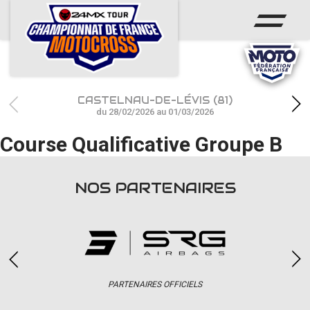
ACCUEIL
ACTUS
CALENDRIER
CASTELNAU-DE-LÉVIS (81)
RÉSULTATS
du 28/02/2026 au 01/03/2026
Course Qualificative Groupe B
PHOTOS / WEB TV
CHAMPIONNAT
NOS PARTENAIRES
PARTENAIRES
accéder à la billetterie
PARTENAIRES OFFICIELS