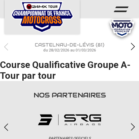
ACCUEIL
ACTUS
CALENDRIER
CASTELNAU-DE-LÉVIS (81)
RÉSULTATS
du 28/02/2026 au 01/03/2026
Course Qualificative Groupe A-
PHOTOS / WEB TV
Tour par tour
CHAMPIONNAT
PARTENAIRES
NOS PARTENAIRES
accéder à la billetterie
PARTENAIRES OFFICIELS