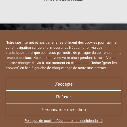
Notre site internet et nos partenaires utilisent des cookies pour faciliter
NOUS CONTACTER
MENTIONS LÉGALES
votre navigation sur ce site, mesurer sa fréquentation via des
CHARTE DE CONFIDENTIALITÉ
DÉCLARATION DE CONFIDENTIALITÉ
statistiques ainsi que pour vous permettre de partager du contenu sur les
POLITIQUE D’UTILISATION DES COOKIES
réseaux sociaux. Nous conservons votre choix pendant 6 mois. Vous
RÉALISÉ PAR L’AGENCE WEB A3 WEB
pouvez changer d'avis à tout moment en cliquant sur l'icône "gérer les
cookies" en bas à gauche de chaque page de notre site internet.
J'accepte
Refuser
Personnaliser mes choix
Appuyez sur le bouton partager en bas de votre
Politique de cookies
Déclaration de confidentialité
navigateur, puis sur "Sur l'écran d'accueil" pour obtenir le