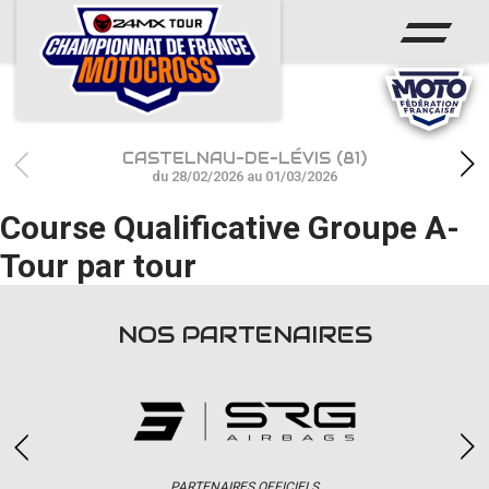
ACCUEIL
ACTUS
CALENDRIER
CASTELNAU-DE-LÉVIS (81)
RÉSULTATS
du 28/02/2026 au 01/03/2026
Course Qualificative Groupe A-
PHOTOS / WEB TV
Tour par tour
CHAMPIONNAT
PARTENAIRES
NOS PARTENAIRES
accéder à la billetterie
PARTENAIRES OFFICIELS