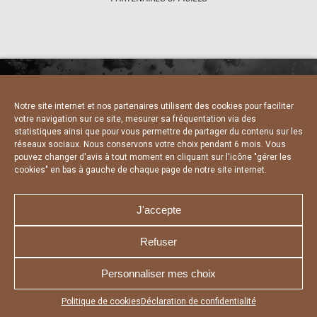
Notre site internet et nos partenaires utilisent des cookies pour faciliter
NOUS CONTACTER
MENTIONS LÉGALES
votre navigation sur ce site, mesurer sa fréquentation via des
CHARTE DE CONFIDENTIALITÉ
DÉCLARATION DE CONFIDENTIALITÉ
statistiques ainsi que pour vous permettre de partager du contenu sur les
POLITIQUE D’UTILISATION DES COOKIES
réseaux sociaux. Nous conservons votre choix pendant 6 mois. Vous
RÉALISÉ PAR L’AGENCE WEB A3 WEB
pouvez changer d'avis à tout moment en cliquant sur l'icône "gérer les
cookies" en bas à gauche de chaque page de notre site internet.
J'accepte
Refuser
Personnaliser mes choix
Appuyez sur le bouton partager en bas de votre
Politique de cookies
Déclaration de confidentialité
navigateur, puis sur "Sur l'écran d'accueil" pour obtenir le