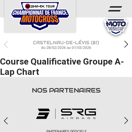
ACCUEIL
ACTUS
CALENDRIER
CASTELNAU-DE-LÉVIS (81)
RÉSULTATS
du 28/02/2026 au 01/03/2026
Course Qualificative Groupe A-
PHOTOS / WEB TV
Lap Chart
CHAMPIONNAT
PARTENAIRES
NOS PARTENAIRES
accéder à la billetterie
PARTENAIRES OFFICIELS