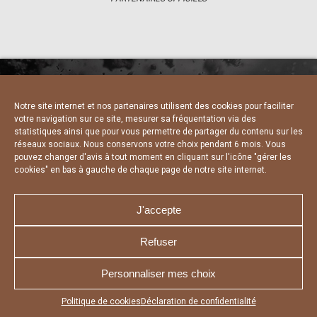
Notre site internet et nos partenaires utilisent des cookies pour faciliter
NOUS CONTACTER
MENTIONS LÉGALES
votre navigation sur ce site, mesurer sa fréquentation via des
CHARTE DE CONFIDENTIALITÉ
DÉCLARATION DE CONFIDENTIALITÉ
statistiques ainsi que pour vous permettre de partager du contenu sur les
POLITIQUE D’UTILISATION DES COOKIES
réseaux sociaux. Nous conservons votre choix pendant 6 mois. Vous
RÉALISÉ PAR L’AGENCE WEB A3 WEB
pouvez changer d'avis à tout moment en cliquant sur l'icône "gérer les
cookies" en bas à gauche de chaque page de notre site internet.
J'accepte
Refuser
Personnaliser mes choix
Appuyez sur le bouton partager en bas de votre
Politique de cookies
Déclaration de confidentialité
navigateur, puis sur "Sur l'écran d'accueil" pour obtenir le