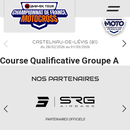
ACCUEIL
ACTUS
CALENDRIER
CASTELNAU-DE-LÉVIS (81)
RÉSULTATS
du 28/02/2026 au 01/03/2026
Course Qualificative Groupe A
PHOTOS / WEB TV
CHAMPIONNAT
NOS PARTENAIRES
PARTENAIRES
accéder à la billetterie
PARTENAIRES OFFICIELS