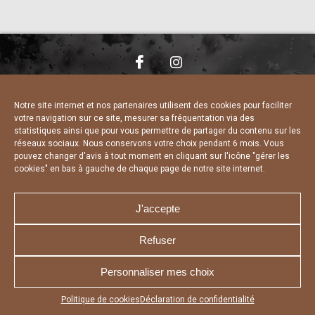
NOUS CONTACTER
MENTIONS LÉGALES
CHARTE DE CONFIDENTIALITÉ
DÉCLARATION DE CONFIDENTIALITÉ
Notre site internet et nos partenaires utilisent des cookies pour faciliter
POLITIQUE D’UTILISATION DES COOKIES
votre navigation sur ce site, mesurer sa fréquentation via des
RÉALISÉ PAR L’AGENCE WEB A3 WEB
statistiques ainsi que pour vous permettre de partager du contenu sur les
réseaux sociaux. Nous conservons votre choix pendant 6 mois. Vous
pouvez changer d'avis à tout moment en cliquant sur l'icône "gérer les
cookies" en bas à gauche de chaque page de notre site internet.
J'accepte
Refuser
Personnaliser mes choix
Appuyez sur le bouton partager en bas de votre
Politique de cookies
Déclaration de confidentialité
navigateur, puis sur "Sur l'écran d'accueil" pour obtenir le