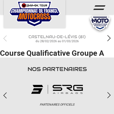
ACCUEIL
ACTUS
CALENDRIER
CASTELNAU-DE-LÉVIS (81)
RÉSULTATS
du 28/02/2026 au 01/03/2026
Course Qualificative Groupe A
PHOTOS / WEB TV
CHAMPIONNAT
NOS PARTENAIRES
PARTENAIRES
accéder à la billetterie
PARTENAIRES OFFICIELS