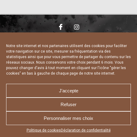
NOUS CONTACTER
MENTIONS LÉGALES
CHARTE DE CONFIDENTIALITÉ
DÉCLARATION DE CONFIDENTIALITÉ
Notre site internet et nos partenaires utilisent des cookies pour faciliter
POLITIQUE D’UTILISATION DES COOKIES
votre navigation sur ce site, mesurer sa fréquentation via des
RÉALISÉ PAR L’AGENCE WEB A3 WEB
statistiques ainsi que pour vous permettre de partager du contenu sur les
réseaux sociaux. Nous conservons votre choix pendant 6 mois. Vous
pouvez changer d'avis à tout moment en cliquant sur l'icône "gérer les
cookies" en bas à gauche de chaque page de notre site internet.
J'accepte
Refuser
Personnaliser mes choix
Appuyez sur le bouton partager en bas de votre
Politique de cookies
Déclaration de confidentialité
navigateur, puis sur "Sur l'écran d'accueil" pour obtenir le