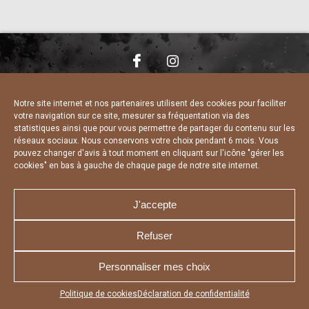
NOUS CONTACTER
MENTIONS LÉGALES
CHARTE DE CONFIDENTIALITÉ
DÉCLARATION DE CONFIDENTIALITÉ
Notre site internet et nos partenaires utilisent des cookies pour faciliter
POLITIQUE D’UTILISATION DES COOKIES
votre navigation sur ce site, mesurer sa fréquentation via des
RÉALISÉ PAR L’AGENCE WEB A3 WEB
statistiques ainsi que pour vous permettre de partager du contenu sur les
réseaux sociaux. Nous conservons votre choix pendant 6 mois. Vous
pouvez changer d'avis à tout moment en cliquant sur l'icône "gérer les
cookies" en bas à gauche de chaque page de notre site internet.
J'accepte
Refuser
Personnaliser mes choix
Appuyez sur le bouton partager en bas de votre
Politique de cookies
Déclaration de confidentialité
navigateur, puis sur "Sur l'écran d'accueil" pour obtenir le