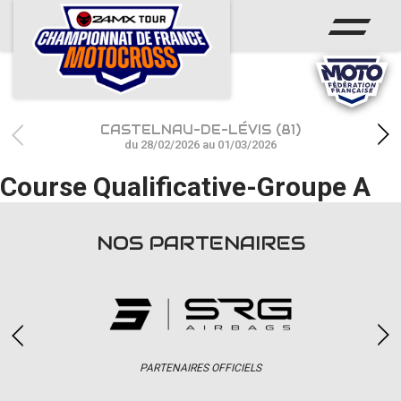
ACCUEIL
ACTUS
CALENDRIER
CASTELNAU-DE-LÉVIS (81)
RÉSULTATS
du 28/02/2026 au 01/03/2026
Course Qualificative-Groupe A
PHOTOS / WEB TV
CHAMPIONNAT
NOS PARTENAIRES
PARTENAIRES
accéder à la billetterie
PARTENAIRES OFFICIELS