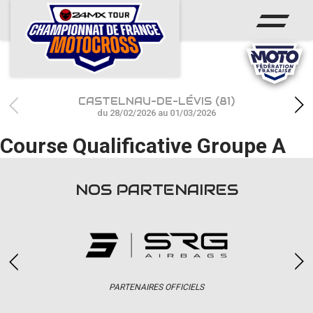
ACCUEIL
ACTUS
CALENDRIER
CASTELNAU-DE-LÉVIS (81)
RÉSULTATS
du 28/02/2026 au 01/03/2026
Course Qualificative Groupe A
PHOTOS / WEB TV
CHAMPIONNAT
NOS PARTENAIRES
PARTENAIRES
accéder à la billetterie
PARTENAIRES OFFICIELS