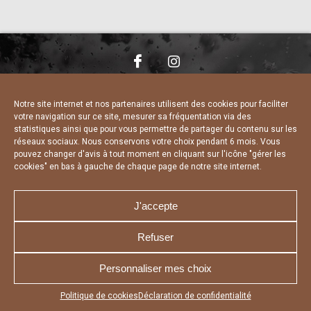
NOUS CONTACTER
MENTIONS LÉGALES
CHARTE DE CONFIDENTIALITÉ
DÉCLARATION DE CONFIDENTIALITÉ
Notre site internet et nos partenaires utilisent des cookies pour faciliter
POLITIQUE D’UTILISATION DES COOKIES
votre navigation sur ce site, mesurer sa fréquentation via des
RÉALISÉ PAR L’AGENCE WEB A3 WEB
statistiques ainsi que pour vous permettre de partager du contenu sur les
réseaux sociaux. Nous conservons votre choix pendant 6 mois. Vous
pouvez changer d'avis à tout moment en cliquant sur l'icône "gérer les
cookies" en bas à gauche de chaque page de notre site internet.
J'accepte
Refuser
Personnaliser mes choix
Appuyez sur le bouton partager en bas de votre
Politique de cookies
Déclaration de confidentialité
navigateur, puis sur "Sur l'écran d'accueil" pour obtenir le