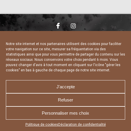
NOUS CONTACTER
MENTIONS LÉGALES
CHARTE DE CONFIDENTIALITÉ
DÉCLARATION DE CONFIDENTIALITÉ
Notre site internet et nos partenaires utilisent des cookies pour faciliter
POLITIQUE D’UTILISATION DES COOKIES
votre navigation sur ce site, mesurer sa fréquentation via des
RÉALISÉ PAR L’AGENCE WEB A3 WEB
statistiques ainsi que pour vous permettre de partager du contenu sur les
réseaux sociaux. Nous conservons votre choix pendant 6 mois. Vous
pouvez changer d'avis à tout moment en cliquant sur l'icône "gérer les
cookies" en bas à gauche de chaque page de notre site internet.
J'accepte
Refuser
Personnaliser mes choix
Appuyez sur le bouton partager en bas de votre
Politique de cookies
Déclaration de confidentialité
navigateur, puis sur "Sur l'écran d'accueil" pour obtenir le