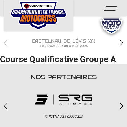
ACCUEIL
ACTUS
CALENDRIER
CASTELNAU-DE-LÉVIS (81)
RÉSULTATS
du 28/02/2026 au 01/03/2026
Course Qualificative Groupe A
PHOTOS / WEB TV
CHAMPIONNAT
NOS PARTENAIRES
PARTENAIRES
accéder à la billetterie
PARTENAIRES OFFICIELS