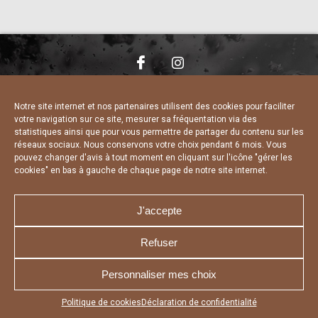
NOUS CONTACTER
MENTIONS LÉGALES
CHARTE DE CONFIDENTIALITÉ
DÉCLARATION DE CONFIDENTIALITÉ
Notre site internet et nos partenaires utilisent des cookies pour faciliter
POLITIQUE D’UTILISATION DES COOKIES
votre navigation sur ce site, mesurer sa fréquentation via des
RÉALISÉ PAR L’AGENCE WEB A3 WEB
statistiques ainsi que pour vous permettre de partager du contenu sur les
réseaux sociaux. Nous conservons votre choix pendant 6 mois. Vous
pouvez changer d'avis à tout moment en cliquant sur l'icône "gérer les
cookies" en bas à gauche de chaque page de notre site internet.
J'accepte
Refuser
Personnaliser mes choix
Appuyez sur le bouton partager en bas de votre
Politique de cookies
Déclaration de confidentialité
navigateur, puis sur "Sur l'écran d'accueil" pour obtenir le