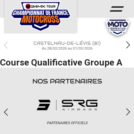
ACCUEIL
ACTUS
CALENDRIER
CASTELNAU-DE-LÉVIS (81)
RÉSULTATS
du 28/02/2026 au 01/03/2026
Course Qualificative Groupe A
PHOTOS / WEB TV
CHAMPIONNAT
NOS PARTENAIRES
PARTENAIRES
accéder à la billetterie
PARTENAIRES OFFICIELS