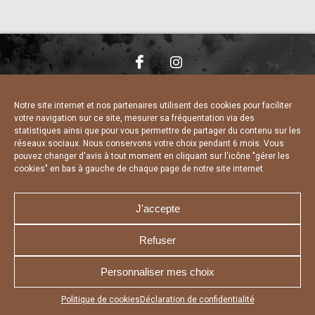
NOUS CONTACTER
MENTIONS LÉGALES
CHARTE DE CONFIDENTIALITÉ
DÉCLARATION DE CONFIDENTIALITÉ
Notre site internet et nos partenaires utilisent des cookies pour faciliter
POLITIQUE D’UTILISATION DES COOKIES
votre navigation sur ce site, mesurer sa fréquentation via des
RÉALISÉ PAR L’AGENCE WEB A3 WEB
statistiques ainsi que pour vous permettre de partager du contenu sur les
réseaux sociaux. Nous conservons votre choix pendant 6 mois. Vous
pouvez changer d'avis à tout moment en cliquant sur l'icône "gérer les
cookies" en bas à gauche de chaque page de notre site internet.
J'accepte
Refuser
Personnaliser mes choix
Appuyez sur le bouton partager en bas de votre
Politique de cookies
Déclaration de confidentialité
navigateur, puis sur "Sur l'écran d'accueil" pour obtenir le