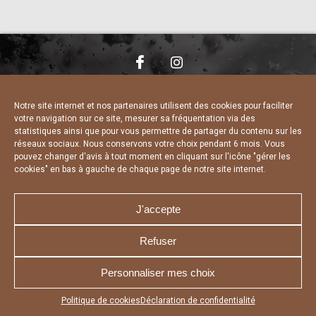
NOUS CONTACTER
MENTIONS LÉGALES
CHARTE DE CONFIDENTIALITÉ
DÉCLARATION DE CONFIDENTIALITÉ
Notre site internet et nos partenaires utilisent des cookies pour faciliter
POLITIQUE D’UTILISATION DES COOKIES
votre navigation sur ce site, mesurer sa fréquentation via des
RÉALISÉ PAR L’AGENCE WEB A3 WEB
statistiques ainsi que pour vous permettre de partager du contenu sur les
réseaux sociaux. Nous conservons votre choix pendant 6 mois. Vous
pouvez changer d'avis à tout moment en cliquant sur l'icône "gérer les
cookies" en bas à gauche de chaque page de notre site internet.
J'accepte
Refuser
Personnaliser mes choix
Appuyez sur le bouton partager en bas de votre
Politique de cookies
Déclaration de confidentialité
navigateur, puis sur "Sur l'écran d'accueil" pour obtenir le