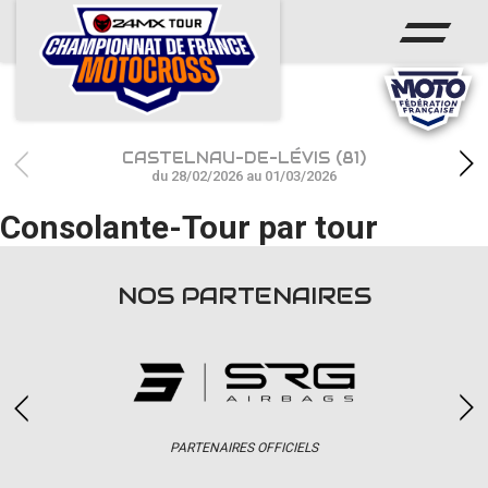
ACCUEIL
ACTUS
CALENDRIER
CASTELNAU-DE-LÉVIS (81)
RÉSULTATS
du 28/02/2026 au 01/03/2026
Consolante-Tour par tour
PHOTOS / WEB TV
CHAMPIONNAT
NOS PARTENAIRES
PARTENAIRES
accéder à la billetterie
PARTENAIRES OFFICIELS