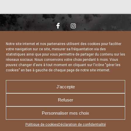
NOUS CONTACTER
MENTIONS LÉGALES
CHARTE DE CONFIDENTIALITÉ
DÉCLARATION DE CONFIDENTIALITÉ
Notre site internet et nos partenaires utilisent des cookies pour faciliter
POLITIQUE D’UTILISATION DES COOKIES
votre navigation sur ce site, mesurer sa fréquentation via des
RÉALISÉ PAR L’AGENCE WEB A3 WEB
statistiques ainsi que pour vous permettre de partager du contenu sur les
réseaux sociaux. Nous conservons votre choix pendant 6 mois. Vous
pouvez changer d'avis à tout moment en cliquant sur l'icône "gérer les
cookies" en bas à gauche de chaque page de notre site internet.
J'accepte
Refuser
Personnaliser mes choix
Appuyez sur le bouton partager en bas de votre
Politique de cookies
Déclaration de confidentialité
navigateur, puis sur "Sur l'écran d'accueil" pour obtenir le