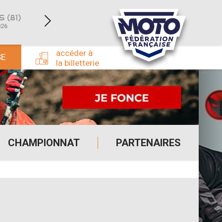
 (81)
SAINT-JEAN-D’ANGÉLY (17)
ROM
026
du 04/04/2026 au 05/04/2026
du 25/04/
accéder à
SE
la billetterie
CHAMPIONNAT
PARTENAIRES