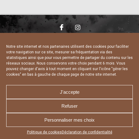
NOUS CONTACTER
MENTIONS LÉGALES
CHARTE DE CONFIDENTIALITÉ
DÉCLARATION DE CONFIDENTIALITÉ
Notre site internet et nos partenaires utilisent des cookies pour faciliter
POLITIQUE D’UTILISATION DES COOKIES
votre navigation sur ce site, mesurer sa fréquentation via des
RÉALISÉ PAR L’AGENCE WEB A3 WEB
statistiques ainsi que pour vous permettre de partager du contenu sur les
réseaux sociaux. Nous conservons votre choix pendant 6 mois. Vous
pouvez changer d'avis à tout moment en cliquant sur l'icône "gérer les
cookies" en bas à gauche de chaque page de notre site internet.
J'accepte
Refuser
Personnaliser mes choix
Appuyez sur le bouton partager en bas de votre
Politique de cookies
Déclaration de confidentialité
navigateur, puis sur "Sur l'écran d'accueil" pour obtenir le