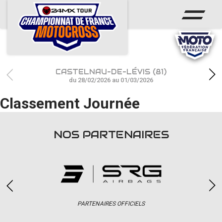
ACCUEIL
ACTUS
CALENDRIER
CASTELNAU-DE-LÉVIS (81)
RÉSULTATS
du 28/02/2026 au 01/03/2026
Classement Journée
PHOTOS / WEB TV
CHAMPIONNAT
NOS PARTENAIRES
PARTENAIRES
accéder à la billetterie
PARTENAIRES OFFICIELS