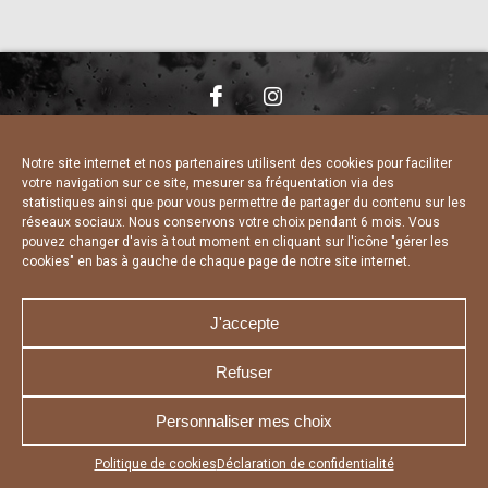
NOUS CONTACTER
MENTIONS LÉGALES
CHARTE DE CONFIDENTIALITÉ
DÉCLARATION DE CONFIDENTIALITÉ
Notre site internet et nos partenaires utilisent des cookies pour faciliter
POLITIQUE D’UTILISATION DES COOKIES
votre navigation sur ce site, mesurer sa fréquentation via des
RÉALISÉ PAR L’AGENCE WEB A3 WEB
statistiques ainsi que pour vous permettre de partager du contenu sur les
réseaux sociaux. Nous conservons votre choix pendant 6 mois. Vous
pouvez changer d'avis à tout moment en cliquant sur l'icône "gérer les
cookies" en bas à gauche de chaque page de notre site internet.
J'accepte
Refuser
Personnaliser mes choix
Appuyez sur le bouton partager en bas de votre
Politique de cookies
Déclaration de confidentialité
navigateur, puis sur "Sur l'écran d'accueil" pour obtenir le