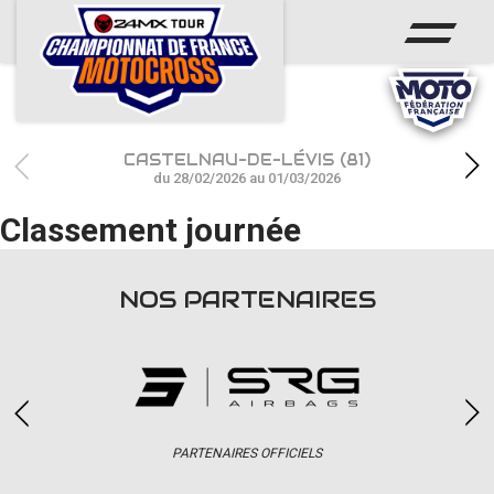
ACCUEIL
ACTUS
CALENDRIER
CASTELNAU-DE-LÉVIS (81)
RÉSULTATS
du 28/02/2026 au 01/03/2026
Classement journée
PHOTOS / WEB TV
CHAMPIONNAT
NOS PARTENAIRES
PARTENAIRES
accéder à la billetterie
PARTENAIRES OFFICIELS