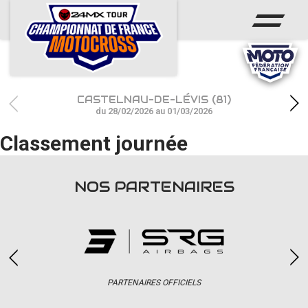
ACCUEIL
ACTUS
CALENDRIER
CASTELNAU-DE-LÉVIS (81)
RÉSULTATS
du 28/02/2026 au 01/03/2026
Classement journée
PHOTOS / WEB TV
CHAMPIONNAT
NOS PARTENAIRES
PARTENAIRES
accéder à la billetterie
PARTENAIRES OFFICIELS