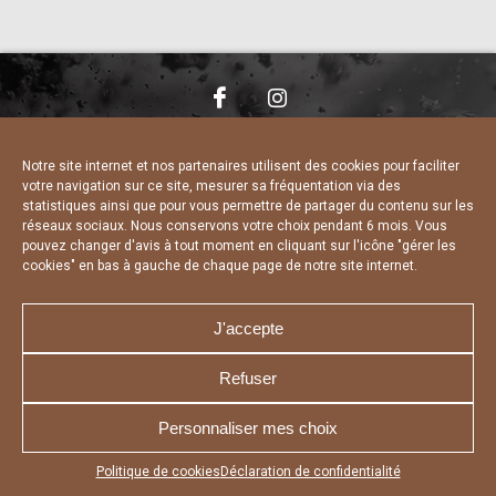
NOUS CONTACTER
MENTIONS LÉGALES
CHARTE DE CONFIDENTIALITÉ
DÉCLARATION DE CONFIDENTIALITÉ
Notre site internet et nos partenaires utilisent des cookies pour faciliter
POLITIQUE D’UTILISATION DES COOKIES
votre navigation sur ce site, mesurer sa fréquentation via des
RÉALISÉ PAR L’AGENCE WEB A3 WEB
statistiques ainsi que pour vous permettre de partager du contenu sur les
réseaux sociaux. Nous conservons votre choix pendant 6 mois. Vous
pouvez changer d'avis à tout moment en cliquant sur l'icône "gérer les
cookies" en bas à gauche de chaque page de notre site internet.
J'accepte
Refuser
Personnaliser mes choix
Appuyez sur le bouton partager en bas de votre
Politique de cookies
Déclaration de confidentialité
navigateur, puis sur "Sur l'écran d'accueil" pour obtenir le