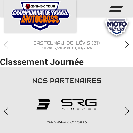
ACCUEIL
ACTUS
CALENDRIER
CASTELNAU-DE-LÉVIS (81)
RÉSULTATS
du 28/02/2026 au 01/03/2026
Classement Journée
PHOTOS / WEB TV
CHAMPIONNAT
NOS PARTENAIRES
PARTENAIRES
accéder à la billetterie
PARTENAIRES OFFICIELS