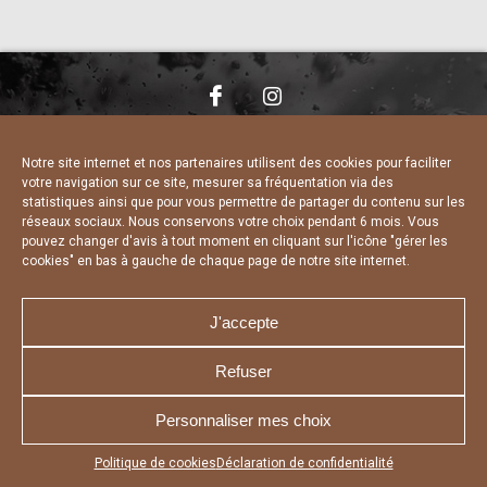
NOUS CONTACTER
MENTIONS LÉGALES
CHARTE DE CONFIDENTIALITÉ
DÉCLARATION DE CONFIDENTIALITÉ
Notre site internet et nos partenaires utilisent des cookies pour faciliter
POLITIQUE D’UTILISATION DES COOKIES
votre navigation sur ce site, mesurer sa fréquentation via des
RÉALISÉ PAR L’AGENCE WEB A3 WEB
statistiques ainsi que pour vous permettre de partager du contenu sur les
réseaux sociaux. Nous conservons votre choix pendant 6 mois. Vous
pouvez changer d'avis à tout moment en cliquant sur l'icône "gérer les
cookies" en bas à gauche de chaque page de notre site internet.
J'accepte
Refuser
Personnaliser mes choix
Appuyez sur le bouton partager en bas de votre
Politique de cookies
Déclaration de confidentialité
navigateur, puis sur "Sur l'écran d'accueil" pour obtenir le