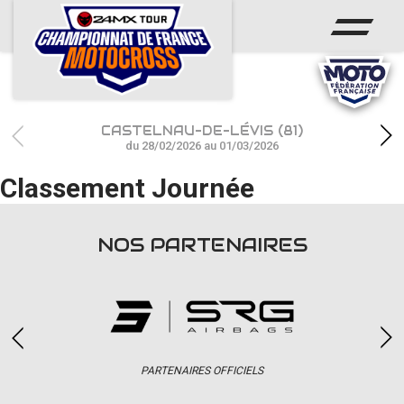
ACCUEIL
ACTUS
CALENDRIER
CASTELNAU-DE-LÉVIS (81)
RÉSULTATS
du 28/02/2026 au 01/03/2026
Classement Journée
PHOTOS / WEB TV
CHAMPIONNAT
NOS PARTENAIRES
PARTENAIRES
accéder à la billetterie
PARTENAIRES OFFICIELS