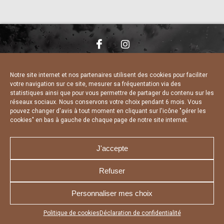
NOUS CONTACTER
MENTIONS LÉGALES
CHARTE DE CONFIDENTIALITÉ
DÉCLARATION DE CONFIDENTIALITÉ
Notre site internet et nos partenaires utilisent des cookies pour faciliter
POLITIQUE D’UTILISATION DES COOKIES
votre navigation sur ce site, mesurer sa fréquentation via des
RÉALISÉ PAR L’AGENCE WEB A3 WEB
statistiques ainsi que pour vous permettre de partager du contenu sur les
réseaux sociaux. Nous conservons votre choix pendant 6 mois. Vous
pouvez changer d'avis à tout moment en cliquant sur l'icône "gérer les
cookies" en bas à gauche de chaque page de notre site internet.
J'accepte
Refuser
Personnaliser mes choix
Appuyez sur le bouton partager en bas de votre
Politique de cookies
Déclaration de confidentialité
navigateur, puis sur "Sur l'écran d'accueil" pour obtenir le