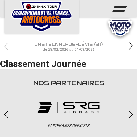
ACCUEIL
ACTUS
CALENDRIER
CASTELNAU-DE-LÉVIS (81)
RÉSULTATS
du 28/02/2026 au 01/03/2026
Classement Journée
PHOTOS / WEB TV
CHAMPIONNAT
NOS PARTENAIRES
PARTENAIRES
accéder à la billetterie
PARTENAIRES OFFICIELS