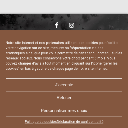
NOUS CONTACTER
MENTIONS LÉGALES
CHARTE DE CONFIDENTIALITÉ
DÉCLARATION DE CONFIDENTIALITÉ
Notre site internet et nos partenaires utilisent des cookies pour faciliter
POLITIQUE D’UTILISATION DES COOKIES
votre navigation sur ce site, mesurer sa fréquentation via des
RÉALISÉ PAR L’AGENCE WEB A3 WEB
statistiques ainsi que pour vous permettre de partager du contenu sur les
réseaux sociaux. Nous conservons votre choix pendant 6 mois. Vous
pouvez changer d'avis à tout moment en cliquant sur l'icône "gérer les
cookies" en bas à gauche de chaque page de notre site internet.
J'accepte
Refuser
Personnaliser mes choix
Appuyez sur le bouton partager en bas de votre
Politique de cookies
Déclaration de confidentialité
navigateur, puis sur "Sur l'écran d'accueil" pour obtenir le