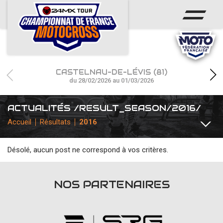
ACCUEIL
ACTUS
CALENDRIER
CASTELNAU-DE-LÉVIS (81)
RÉSULTATS
du 28/02/2026 au 01/03/2026
PHOTOS / WEB TV
ACTUALITÉS /RESULT_SEASON/2016/
Accueil
Résultats
2016
CHAMPIONNAT
PARTENAIRES
Désolé, aucun post ne correspond à vos critères.
TOUTES
COMMUNIQUÉS
INTERVIEWS
TEAMS / PILOT
NOS PARTENAIRES
accéder à la billetterie