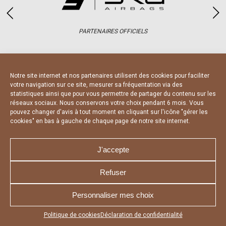
PARTENAIRES OFFICIELS
Notre site internet et nos partenaires utilisent des cookies pour faciliter
votre navigation sur ce site, mesurer sa fréquentation via des
statistiques ainsi que pour vous permettre de partager du contenu sur les
réseaux sociaux. Nous conservons votre choix pendant 6 mois. Vous
pouvez changer d'avis à tout moment en cliquant sur l'icône "gérer les
NOUS CONTACTER
MENTIONS LÉGALES
cookies" en bas à gauche de chaque page de notre site internet.
CHARTE DE CONFIDENTIALITÉ
DÉCLARATION DE CONFIDENTIALITÉ
POLITIQUE D’UTILISATION DES COOKIES
RÉALISÉ PAR L’AGENCE WEB A3 WEB
J'accepte
Refuser
Personnaliser mes choix
Appuyez sur le bouton partager en bas de votre
Politique de cookies
Déclaration de confidentialité
navigateur, puis sur "Sur l'écran d'accueil" pour obtenir le