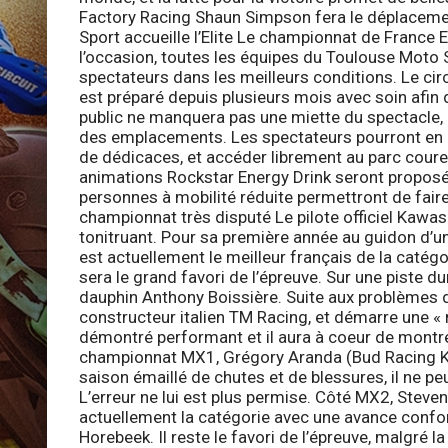
Factory Racing Shaun Simpson fera le déplacement 
Sport accueille l’Elite
Le championnat de France Eli
l’occasion, toutes les équipes du Toulouse Moto S
spectateurs dans les meilleurs conditions. Le cir
est préparé depuis plusieurs mois avec soin afin 
public ne manquera pas une miette du spectacle, le
des emplacements. Les spectateurs pourront en ou
de dédicaces, et accéder librement au parc cour
animations Rockstar Energy Drink seront proposée
personnes à mobilité réduite permettront de fair
championnat très disputé
Le pilote officiel Kawa
tonitruant. Pour sa première année au guidon d’u
est actuellement le meilleur français de la catégo
sera le grand favori de l’épreuve. Sur une piste dur
dauphin Anthony Boissière. Suite aux problèmes d
constructeur italien TM Racing, et démarre une « 
démontré performant et il aura à coeur de montre
championnat MX1, Grégory Aranda (Bud Racing Kaw
saison émaillé de chutes et de blessures, il ne pe
L’erreur ne lui est plus permise. Côté MX2, Stev
actuellement la catégorie avec une avance confo
Horebeek. Il reste le favori de l’épreuve, malgré