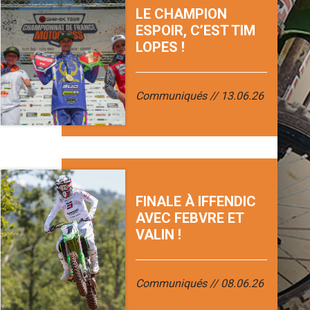
LE CHAMPION
ESPOIR, C’EST TIM
LOPES !
Communiqués
13.06.26
FINALE À IFFENDIC
AVEC FEBVRE ET
VALIN !
Communiqués
08.06.26