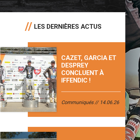
LES DERNIÈRES ACTUS
CAZET, GARCIA ET
DESPREY
CONCLUENT À
IFFENDIC !
Communiqués
14.06.26