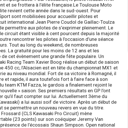
et se frottera à l’élite française.
Le Toulouse Moto
te revient cette année dans le sud-ouest. Pour
port sont mobilisées pour accueillir pilotes et
cuit international Jean Pierre Coudol de Gaillac-Toulza
de permettre aux pilotes de s’exprimer pleinement. Le
 circuit étant visible à cent pourcent depuis la majorité
tre rencontrer les pilotes à l’occasion d’une séance
eurs. Tout au long du weekend, de nombreuses
s. La gratuité pour les moins de 12 ans et les
e de cet évènement une grande fête populaire.
Un
saki Racing Team Xavier Boog réalise un début de saison
ne 450 cc, l’Alsacien est en tête du championnat MX1 et
rie au niveau mondial. Fort de sa victoire à Romagné, il
e et rapide, il aura toutefois fort à faire face à son
u team KTM Fazza, le gardois a finalement rejoint le
nouvelle » saison. Ses premiers résultats en GP l’ont
r qu’il faut compter sur lui. Actuellement 3ème du
asaki) a lui aussi soif de victoire. Après un début de
ut se permettre un nouveau revers en vue du titre.
en Frossard (CLS Kawasaki Pro Circuit) mène
rtable (23 points) sur son coéquiper Jeremy Van
 la présence de l’écossais Shaun Simpson.
Open national