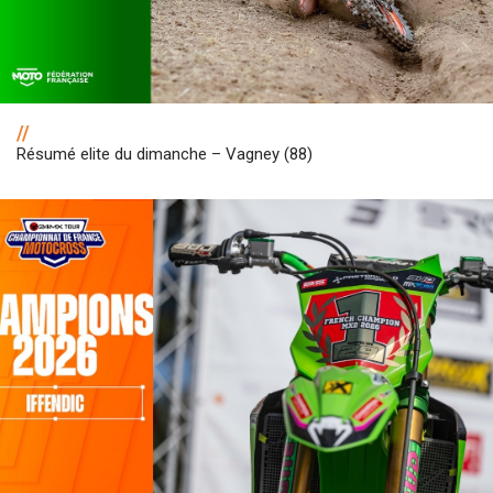
//
Résumé elite du dimanche – Vagney (88)