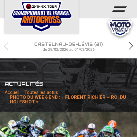
ACCUEIL
ACTUS
CALENDRIER
CASTELNAU-DE-LÉVIS (81)
RÉSULTATS
du 28/02/2026 au 01/03/2026
PHOTOS / WEB TV
CHAMPIONNAT
ACTUALITÉS
PARTENAIRES
Accueil
Toutes les actus
PHOTO DU WEEK-END : « FLORENT RICHIER – ROI DU
HOLESHOT »
accéder à la billetterie