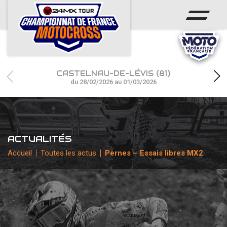
ACCUEIL
ACTUS
CALENDRIER
CASTELNAU-DE-LÉVIS (81)
RÉSULTATS
du 28/02/2026 au 01/03/2026
PHOTOS / WEB TV
CHAMPIONNAT
ACTUALITÉS
PARTENAIRES
Accueil
Toutes les actus
Pernes – Essais libres MX2
accéder à la billetterie