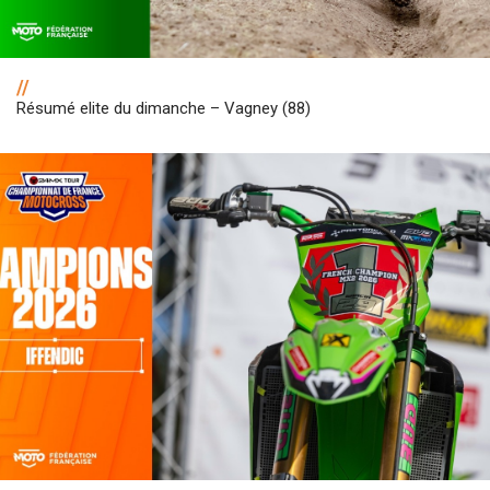
//
Résumé elite du dimanche – Vagney (88)