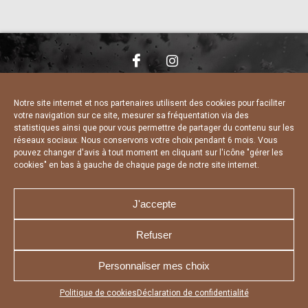
NOUS CONTACTER
MENTIONS LÉGALES
CHARTE DE CONFIDENTIALITÉ
DÉCLARATION DE CONFIDENTIALITÉ
Notre site internet et nos partenaires utilisent des cookies pour faciliter
POLITIQUE D’UTILISATION DES COOKIES
votre navigation sur ce site, mesurer sa fréquentation via des
RÉALISÉ PAR L’AGENCE WEB A3 WEB
statistiques ainsi que pour vous permettre de partager du contenu sur les
réseaux sociaux. Nous conservons votre choix pendant 6 mois. Vous
pouvez changer d'avis à tout moment en cliquant sur l'icône "gérer les
cookies" en bas à gauche de chaque page de notre site internet.
J'accepte
Refuser
Personnaliser mes choix
Appuyez sur le bouton partager en bas de votre
Politique de cookies
Déclaration de confidentialité
navigateur, puis sur "Sur l'écran d'accueil" pour obtenir le