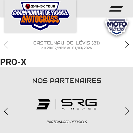
ACCUEIL
ACTUS
CALENDRIER
CASTELNAU-DE-LÉVIS (81)
RÉSULTATS
du 28/02/2026 au 01/03/2026
PRO-X
PHOTOS / WEB TV
CHAMPIONNAT
NOS PARTENAIRES
PARTENAIRES
accéder à la billetterie
PARTENAIRES OFFICIELS