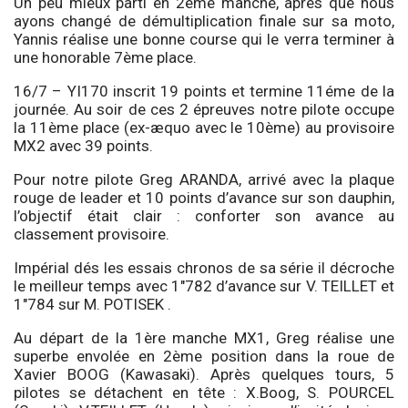
Un peu mieux parti en 2ème manche, après que nous
ayons changé de démultiplication finale sur sa moto,
Yannis réalise une bonne course qui le verra terminer à
une honorable 7ème place.
16/7 – YI170 inscrit 19 points et termine 11éme de la
journée. Au soir de ces 2 épreuves notre pilote occupe
la 11ème place (ex-æquo avec le 10ème) au provisoire
MX2 avec 39 points.
Pour notre pilote Greg ARANDA, arrivé avec la plaque
rouge de leader et 10 points d’avance sur son dauphin,
l’objectif était clair : conforter son avance au
classement provisoire.
Impérial dés les essais chronos de sa série il décroche
le meilleur temps avec 1″782 d’avance sur V. TEILLET et
1″784 sur M. POTISEK .
Au départ de la 1ère manche MX1, Greg réalise une
superbe envolée en 2ème position dans la roue de
Xavier BOOG (Kawasaki). Après quelques tours, 5
pilotes se détachent en tête : X.Boog, S. POURCEL