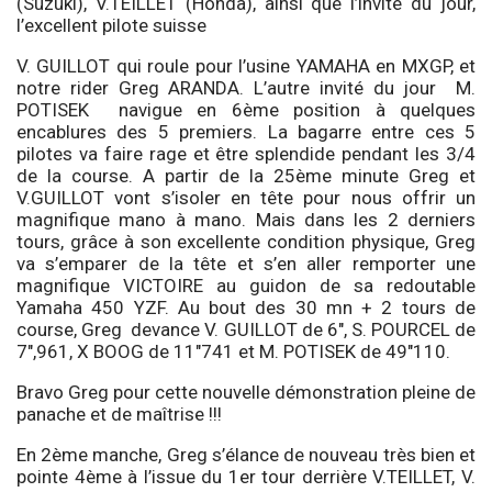
(Suzuki), V.TEILLET (Honda), ainsi que l’invité du jour,
l’excellent pilote suisse
V. GUILLOT qui roule pour l’usine YAMAHA en MXGP, et
notre rider Greg ARANDA. L’autre invité du jour M.
POTISEK navigue en 6ème position à quelques
encablures des 5 premiers. La bagarre entre ces 5
pilotes va faire rage et être splendide pendant les 3/4
de la course. A partir de la 25ème minute Greg et
V.GUILLOT vont s’isoler en tête pour nous offrir un
magnifique mano à mano. Mais dans les 2 derniers
tours, grâce à son excellente condition physique, Greg
va s’emparer de la tête et s’en aller remporter une
magnifique VICTOIRE au guidon de sa redoutable
Yamaha 450 YZF. Au bout des 30 mn + 2 tours de
course, Greg devance V. GUILLOT de 6″, S. POURCEL de
7″,961, X BOOG de 11″741 et M. POTISEK de 49″110.
Bravo Greg pour cette nouvelle démonstration pleine de
panache et de maîtrise !!!
En 2ème manche, Greg s’élance de nouveau très bien et
pointe 4ème à l’issue du 1er tour derrière V.TEILLET, V.