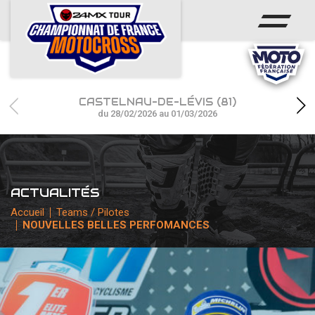
ACCUEIL
ACTUS
CALENDRIER
CASTELNAU-DE-LÉVIS (81)
RÉSULTATS
du 28/02/2026 au 01/03/2026
PHOTOS / WEB TV
CHAMPIONNAT
ACTUALITÉS
PARTENAIRES
Accueil
Teams / Pilotes
NOUVELLES BELLES PERFOMANCES
accéder à la billetterie