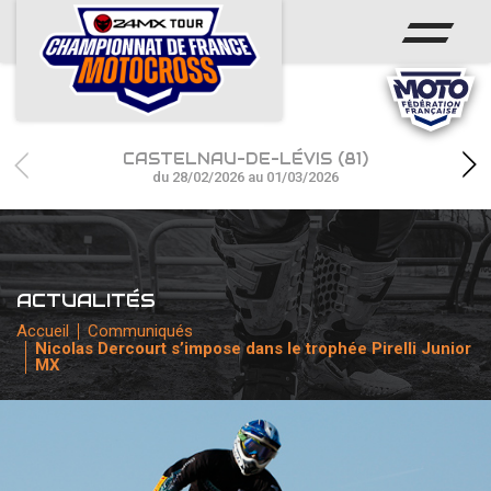
ACCUEIL
ACTUS
CALENDRIER
CASTELNAU-DE-LÉVIS (81)
RÉSULTATS
du 28/02/2026 au 01/03/2026
PHOTOS / WEB TV
CHAMPIONNAT
ACTUALITÉS
PARTENAIRES
Accueil
Communiqués
Nicolas Dercourt s’impose dans le trophée Pirelli Junior
MX
accéder à la billetterie