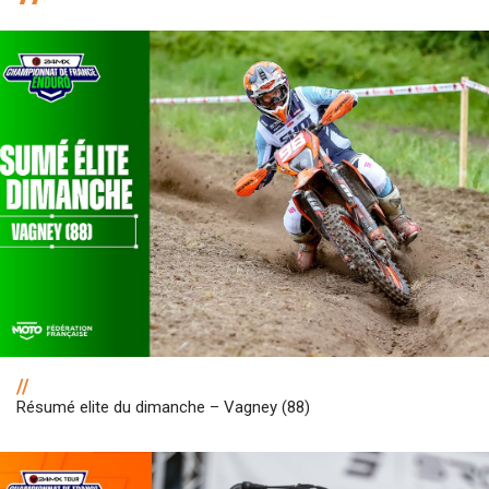
//
Résumé elite du dimanche – Vagney (88)