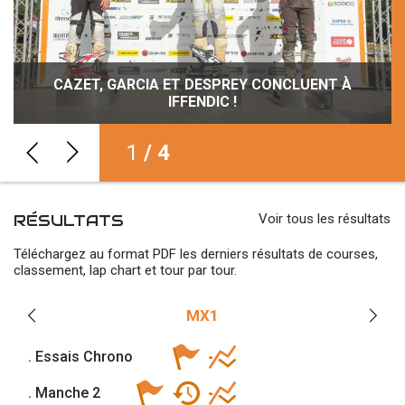
TOUT SE JOUERA AU PREMIER VIRAGE AVEC
CAZET, GARCIA ET DESPREY CONCLUENT À
FINALE À IFFENDIC AVEC FEBVRE ET VALIN !
LE CHAMPION ESPOIR, C’EST TIM LOPES !
SMALLMX !
IFFENDIC !
1
/ 4
RÉSULTATS
Voir tous les résultats
Téléchargez au format PDF les derniers résultats de courses,
classement, lap chart et tour par tour.
MX1
. Essais Chrono
. Manche 2