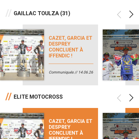
GAILLAC TOULZA (31)
CAZET, GARCIA ET
DESPREY
CONCLUENT À
IFFENDIC !
Communiqués
14.06.26
ELITE MOTOCROSS
CAZET, GARCIA ET
DESPREY
CONCLUENT À
IFFENDIC !