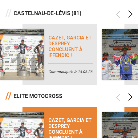
CASTELNAU-DE-LÉVIS (81)
CAZET, GARCIA ET
DESPREY
CONCLUENT À
IFFENDIC !
Communiqués
14.06.26
ELITE MOTOCROSS
CAZET, GARCIA ET
DESPREY
CONCLUENT À
IFFENDIC !