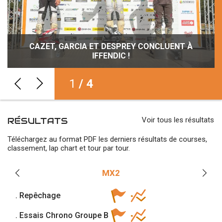
TOUT SE JOUERA AU PREMIER VIRAGE AVEC
CAZET, GARCIA ET DESPREY CONCLUENT À
FINALE À IFFENDIC AVEC FEBVRE ET VALIN !
LE CHAMPION ESPOIR, C’EST TIM LOPES !
SMALLMX !
IFFENDIC !
2
/ 4
RÉSULTATS
Voir tous les résultats
Téléchargez au format PDF les derniers résultats de courses,
classement, lap chart et tour par tour.
MX2
. Repêchage
. Essais Chrono Groupe B