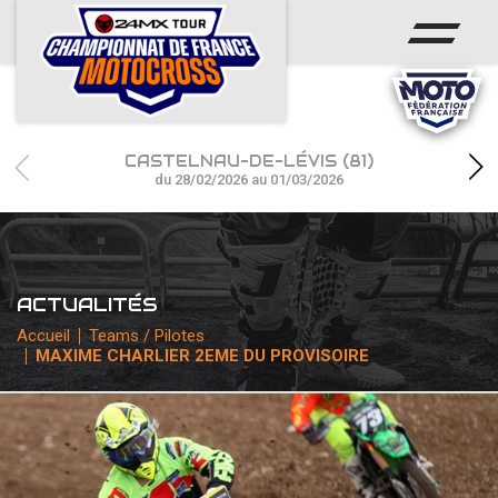
ACCUEIL
ACTUS
CALENDRIER
CASTELNAU-DE-LÉVIS (81)
RÉSULTATS
du 28/02/2026 au 01/03/2026
PHOTOS / WEB TV
CHAMPIONNAT
ACTUALITÉS
PARTENAIRES
Accueil
Teams / Pilotes
MAXIME CHARLIER 2EME DU PROVISOIRE
accéder à la billetterie