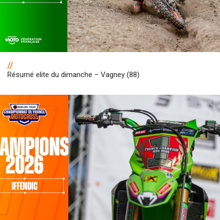
//
Résumé elite du dimanche – Vagney (88)