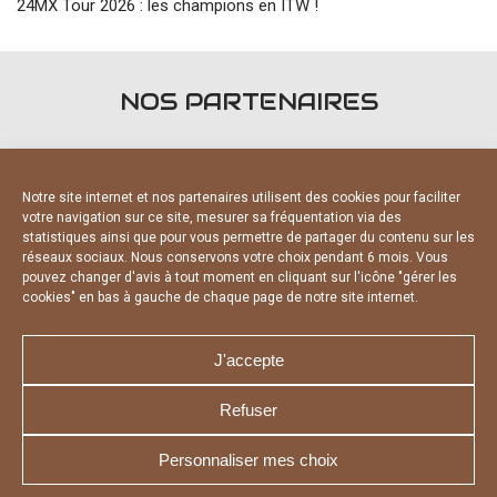
24MX Tour 2026 : les champions en ITW !
NOS PARTENAIRES
Notre site internet et nos partenaires utilisent des cookies pour faciliter
votre navigation sur ce site, mesurer sa fréquentation via des
statistiques ainsi que pour vous permettre de partager du contenu sur les
PARTENAIRES OFFICIELS
réseaux sociaux. Nous conservons votre choix pendant 6 mois. Vous
pouvez changer d'avis à tout moment en cliquant sur l'icône "gérer les
cookies" en bas à gauche de chaque page de notre site internet.
J'accepte
Refuser
NOUS CONTACTER
MENTIONS LÉGALES
CHARTE DE CONFIDENTIALITÉ
DÉCLARATION DE CONFIDENTIALITÉ
Personnaliser mes choix
POLITIQUE D’UTILISATION DES COOKIES
RÉALISÉ PAR L’AGENCE WEB A3 WEB