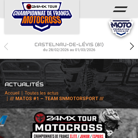
ACCUEIL
ACTUS
CALENDRIER
CASTELNAU-DE-LÉVIS (81)
RÉSULTATS
du 28/02/2026 au 01/03/2026
PHOTOS / WEB TV
CHAMPIONNAT
ACTUALITÉS
PARTENAIRES
Accueil
Toutes les actus
/// MATOS #1 – TEAM SNMOTORSPORT ///
accéder à la billetterie