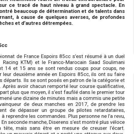
ur ce tracé de haut niveau à grand spectacle. En
 montré beaucoup de détermination et de talents dans
ernant, à cause de quelques averses, de profondes
sèches et d’autres détrempées.
5cc
mpionnat de France Espoirs 85cc s’est résumé à un duel
ci Racing KTM) et le Franco-Marocain Saad Soulimani
nt 14 et 15 ans se sont rendus coups pour coups, ne
r leur deuxième année en Espoirs 85cc, ils ont su faire
départs. Ils se sont posés en patron de la catégorie et
e. Après avoir chacun remporté leur course qualificative,
part plus que moyen, il s’est faufilé dans le premier tour
 a mené une dizaine de minutes mais a commis une petite
à vainqueur de deux manches en 2017, de prendre les
t de dépasser un groupe de pilotes retardataires,
i à reprendre les commandes. Plus personne ne l’a revu,
. En seconde manche, Diserens s’est montré plus véloce
 tête, mais sans être en mesure de creuser l’écart.