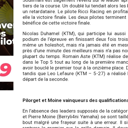
Soulimani est sagement revenu sur le leader ap
tiers de la course. Un doublé lui tendait alors les
un retardataire. Le pilote Ricci Racing en profi
elle la victoire finale. Les deux pilotes termine
bénéfice de cette victoire finale.
Nicolas Duhamel (KTM), qui participe lui auss
podium de l’épreuve en finissant deux fois troi
même un holeshot, mais n’a jamais été en mesure
près d’une minute des meilleurs mais n’a pas non p
plupart du temps. Romain Aste (KTM) réalise de
dans le Top 5 tout au long de la première manc
avoir bouclé le premier tour à la onzième place.
tandis que Leo Lefaure (KTM – 5-27) a réalisé 
départ de la seconde.
Pilorget et Moine vainqueurs des qualification
En l’absence des leaders supposés de la catégori
et Pierre Moine (Berryli4ni Yamaha) se sont taill
bout malgré une frayeur suite à une erreur. Il 