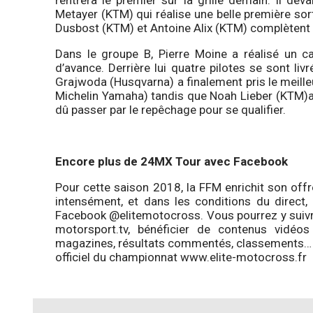
rentrera le premier sur la grille demain. Il d
Metayer (KTM) qui réalise une belle première so
Dusbost (KTM) et Antoine Alix (KTM) complètent 
Dans le groupe B, Pierre Moine a réalisé un c
d’avance. Derrière lui quatre pilotes se sont li
Grajwoda (Husqvarna) a finalement pris le meill
Michelin Yamaha) tandis que Noah Lieber (KTM)a fin
dû passer par le repêchage pour se qualifier.
Encore plus de 24MX Tour avec Facebook
Pour cette saison 2018, la FFM enrichit son offr
intensément, et dans les conditions du direct,
Facebook @elitemotocross. Vous pourrez y suivre 
motorsport.tv, bénéficier de contenus vidéos
magazines, résultats commentés, classements… Et 
officiel du championnat www.elite-motocross.fr