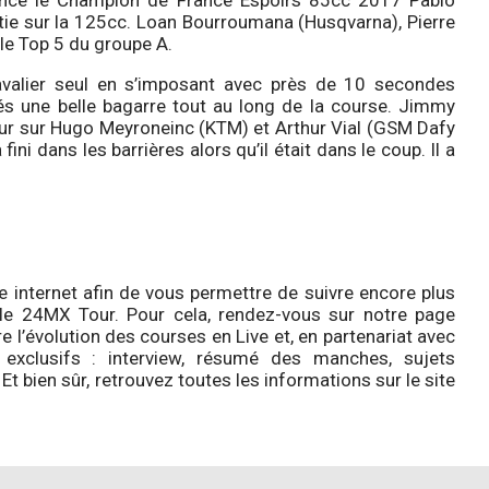
evance le Champion de France Espoirs 85cc 2017 Pablo
rtie sur la 125cc. Loan Bourroumana (Husqvarna), Pierre
le Top 5 du groupe A.
avalier seul en s’imposant avec près de 10 secondes
vrés une belle bagarre tout au long de la course. Jimmy
eur sur Hugo Meyroneinc (KTM) et Arthur Vial (GSM Dafy
i dans les barrières alors qu’il était dans le coup. Il a
e internet afin de vous permettre de suivre encore plus
 le 24MX Tour. Pour cela, rendez-vous sur notre page
l’évolution des courses en Live et, en partenariat avec
 exclusifs : interview, résumé des manches, sujets
bien sûr, retrouvez toutes les informations sur le site