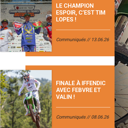
LE CHAMPION
ESPOIR, C’EST TIM
LOPES !
Communiqués
13.06.26
FINALE À IFFENDIC
AVEC FEBVRE ET
VALIN !
Communiqués
08.06.26