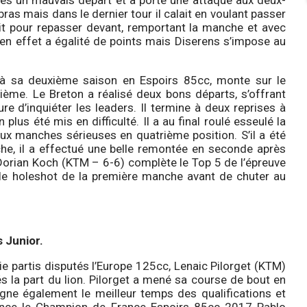
rès un mauvais départ et a porté une attaque aux deux-
 bras mais dans le dernier tour il calait en voulant passer
tait pour repasser devant, remportant la manche et avec
nt en effet a égalité de points mais Diserens s’impose au
i à sa deuxième saison en Espoirs 85cc, monte sur le
sième. Le Breton a réalisé deux bons départs, s’offrant
 d’inquiéter les leaders. Il termine à deux reprises à
lus été mis en difficulté. Il a au final roulé esseulé la
ux manches sérieuses en quatrième position. S’il a été
he, il a effectué une belle remontée en seconde après
 Dorian Koch (KTM – 6-6) complète le Top 5 de l’épreuve
le holeshot de la première manche avant de chuter au
s Junior.
e partis disputés l’Europe 125cc, Lenaic Pilorget (KTM)
és la part du lion. Pilorget a mené sa course de bout en
signe également le meilleur temps des qualifications et