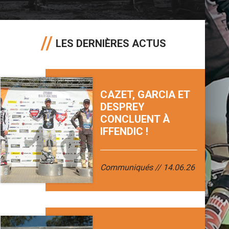
LES DERNIÈRES ACTUS
CAZET, GARCIA ET
DESPREY
CONCLUENT À
IFFENDIC !
Communiqués
14.06.26