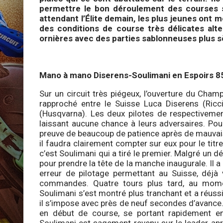
permettre le bon déroulement des courses s
attendant l’Élite demain, les plus jeunes ont
des conditions de course très délicates alt
ornières avec des parties sablonneuses plus 
Mano à mano Diserens-Soulimani en Espoirs 8
Sur un circuit très piégeux, l’ouverture du Cha
rapproché entre le Suisse Luca Diserens (Ric
(Husqvarna). Les deux pilotes de respectiveme
laissant aucune chance à leurs adversaires. Pou
preuve de beaucoup de patience après de mauvais 
il faudra clairement compter sur eux pour le titr
c’est Soulimani qui a tiré le premier. Malgré un dé
pour prendre la tête de la manche inaugurale. Il
erreur de pilotage permettant au Suisse, déj
commandes. Quatre tours plus tard, au momen
Soulimani s’est montré plus tranchant et a réuss
il s’impose avec près de neuf secondes d’avance
en début de course, se portant rapidement en