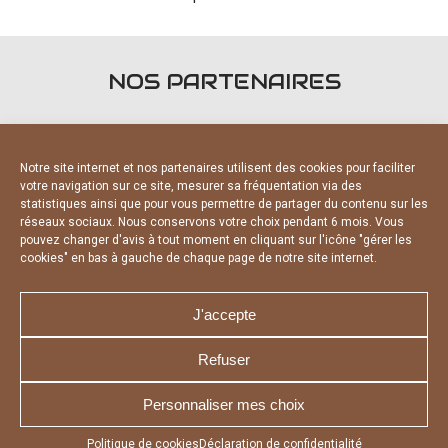
NOS PARTENAIRES
Notre site internet et nos partenaires utilisent des cookies pour faciliter
votre navigation sur ce site, mesurer sa fréquentation via des
statistiques ainsi que pour vous permettre de partager du contenu sur les
PARTENAIRES OFFICIELS
réseaux sociaux. Nous conservons votre choix pendant 6 mois. Vous
pouvez changer d'avis à tout moment en cliquant sur l'icône "gérer les
cookies" en bas à gauche de chaque page de notre site internet.
J'accepte
Refuser
NOUS CONTACTER
MENTIONS LÉGALES
CHARTE DE CONFIDENTIALITÉ
DÉCLARATION DE CONFIDENTIALITÉ
Personnaliser mes choix
POLITIQUE D’UTILISATION DES COOKIES
RÉALISÉ PAR L’AGENCE WEB A3 WEB
Appuyez sur le bouton partager en bas de votre
Politique de cookies
Déclaration de confidentialité