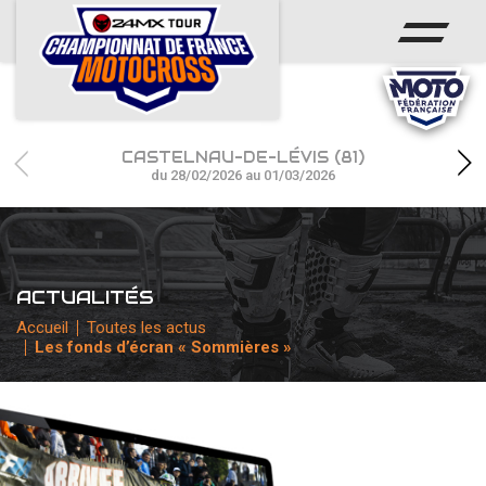
ACCUEIL
ACTUS
CALENDRIER
CASTELNAU-DE-LÉVIS (81)
RÉSULTATS
du 28/02/2026 au 01/03/2026
PHOTOS / WEB TV
CHAMPIONNAT
ACTUALITÉS
PARTENAIRES
Accueil
Toutes les actus
Les fonds d’écran « Sommières »
accéder à la billetterie