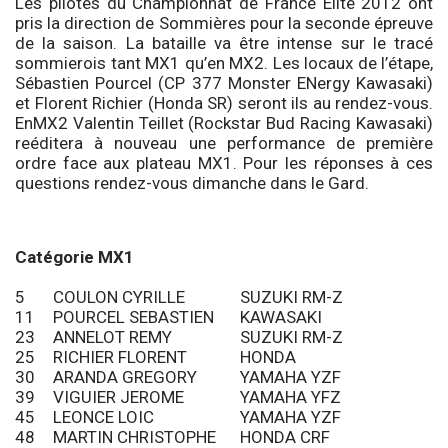
Les pilotes du Championnat de France Elite 2012 ont
pris la direction de Sommières pour la seconde épreuve
de la saison. La bataille va être intense sur le tracé
sommierois tant MX1 qu’en MX2. Les locaux de l’étape,
Sébastien Pourcel (CP 377 Monster ENergy Kawasaki)
et Florent Richier (Honda SR) seront ils au rendez-vous.
EnMX2 Valentin Teillet (Rockstar Bud Racing Kawasaki)
reéditera à nouveau une performance de première
ordre face aux plateau MX1. Pour les réponses à ces
questions rendez-vous dimanche dans le Gard.
Catégorie MX1
5
COULON CYRILLE
SUZUKI RM-Z
11
POURCEL SEBASTIEN
KAWASAKI
23
ANNELOT REMY
SUZUKI RM-Z
25
RICHIER FLORENT
HONDA
30
ARANDA GREGORY
YAMAHA YZF
39
VIGUIER JEROME
YAMAHA YFZ
45
LEONCE LOIC
YAMAHA YZF
48
MARTIN CHRISTOPHE
HONDA CRF