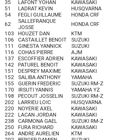
35
LAFONT YOHAN
KAWASAKI
51
LADRAT KEVIN
HUSQVARNA
54
FEGLI GUILLAUME
HONDA CRF
SALLEFRANQUE
62
HONDA CRF
JOSSE
103
HOUZET DAN
KTM
106
CASTAILLET BENOIT
SUZUKI
111
GINESTA YANNICK
SUZUKI
116
COHAS PIERRE
AJM
137
ESCOFFIER ADRIEN
KAWASAKI
142
PATUREL BENOIT
KAWASAKI
151
DESPREY MAXIME
KAWASAKI
152
SALIBA ANTHONY
YAMAHA
155
GUERIN FREDERIC
SUZUKI RM-Z
170
IRSUTI YANNIS
YAMAHA YZ
198
PECOUT JOSSELIN
SUZUKI RM-Z
202
LARRIEU LOIC
HUSQVARNA
220
NOYERIE AXEL
KAWASAKI
222
LACAN JORDAN
KAWASAKI
238
CARMONA GAEL
SUZUKI RM-Z
250
FURA RICHARD
KAWASAKI
264
ANDRE AURELIEN
KTM
292
BERGER DAMIEN
SUZUKI