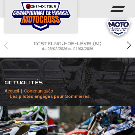
ACCUEIL
ACTUS
CALENDRIER
CASTELNAU-DE-LÉVIS (81)
RÉSULTATS
du 28/02/2026 au 01/03/2026
PHOTOS / WEB TV
CHAMPIONNAT
ACTUALITÉS
PARTENAIRES
Accueil
Communiqués
Les pilotes engagés pour Sommières.
accéder à la billetterie