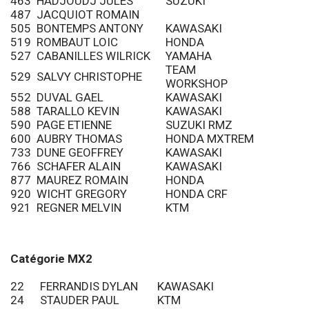
463
HADJOUDJ JULES
SUZUKI
487
JACQUIOT ROMAIN
505
BONTEMPS ANTONY
KAWASAKI
519
ROMBAUT LOIC
HONDA
527
CABANILLES WILRICK
YAMAHA
TEAM
529
SALVY CHRISTOPHE
WORKSHOP
552
DUVAL GAEL
KAWASAKI
588
TARALLO KEVIN
KAWASAKI
590
PAGE ETIENNE
SUZUKI RMZ
600
AUBRY THOMAS
HONDA MXTREM
733
DUNE GEOFFREY
KAWASAKI
766
SCHAFER ALAIN
KAWASAKI
877
MAUREZ ROMAIN
HONDA
920
WICHT GREGORY
HONDA CRF
921
REGNER MELVIN
KTM
Catégorie MX2
22
FERRANDIS DYLAN
KAWASAKI
24
STAUDER PAUL
KTM