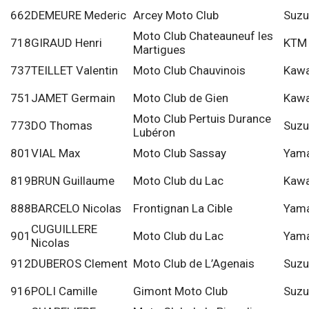
662
DEMEURE Mederic
Arcey Moto Club
Suzu
Moto Club Chateauneuf les
718
GIRAUD Henri
KTM
Martigues
737
TEILLET Valentin
Moto Club Chauvinois
Kawa
751
JAMET Germain
Moto Club de Gien
Kawa
Moto Club Pertuis Durance
773
DO Thomas
Suzu
Lubéron
801
VIAL Max
Moto Club Sassay
Yam
819
BRUN Guillaume
Moto Club du Lac
Kawa
888
BARCELO Nicolas
Frontignan La Cible
Yam
CUGUILLERE
901
Moto Club du Lac
Yam
Nicolas
912
DUBEROS Clement
Moto Club de L’Agenais
Suzu
916
POLI Camille
Gimont Moto Club
Suzu