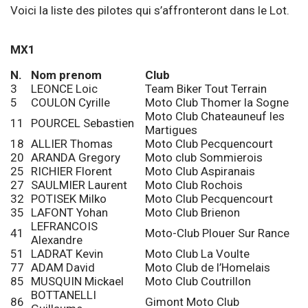
Voici la liste des pilotes qui s’affronteront dans le Lot.
MX1
N.
Nom prenom
Club
3
LEONCE Loic
Team Biker Tout Terrain
5
COULON Cyrille
Moto Club Thomer la Sogne
Moto Club Chateauneuf les
11
POURCEL Sebastien
Martigues
18
ALLIER Thomas
Moto Club Pecquencourt
20
ARANDA Gregory
Moto club Sommierois
25
RICHIER Florent
Moto Club Aspiranais
27
SAULMIER Laurent
Moto Club Rochois
32
POTISEK Milko
Moto Club Pecquencourt
35
LAFONT Yohan
Moto Club Brienon
LEFRANCOIS
41
Moto-Club Plouer Sur Rance
Alexandre
51
LADRAT Kevin
Moto Club La Voulte
77
ADAM David
Moto Club de l’Homelais
85
MUSQUIN Mickael
Moto Club Coutrillon
BOTTANELLI
86
Gimont Moto Club