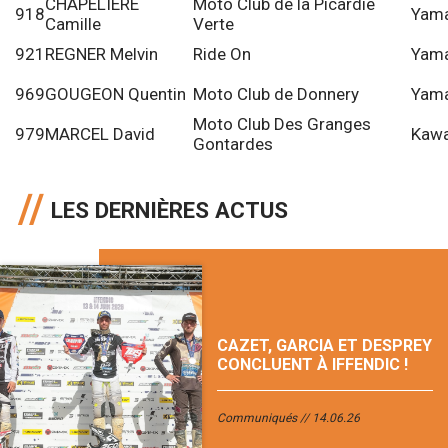
CHAPELIERE
Moto Club de la Picardie
918
Yam
Camille
Verte
921
REGNER Melvin
Ride On
Yam
969
GOUGEON Quentin
Moto Club de Donnery
Yam
Moto Club Des Granges
979
MARCEL David
Kawa
Gontardes
LES DERNIÈRES ACTUS
CAZET, GARCIA ET DESPREY
CONCLUENT À IFFENDIC !
Communiqués
14.06.26