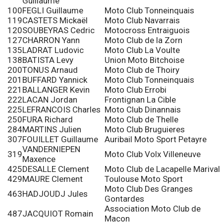
Guillaume
100
FEGLI Guillaume
Moto Club Tonneinquais
119
CASTETS Mickaël
Moto Club Navarrais
120
SOUBEYRAS Cedric
Motocross Entraiguois
127
CHARRON Yann
Moto Club de la Zorn
135
LADRAT Ludovic
Moto Club La Voulte
138
BATISTA Levy
Union Moto Bitchoise
200
TONUS Arnaud
Moto Club de Thoiry
201
BUFFARD Yannick
Moto Club Tonneinquais
221
BALLANGER Kevin
Moto Club Errobi
222
LACAN Jordan
Frontignan La Cible
225
LEFRANCOIS Charles
Moto Club Dinannais
250
FURA Richard
Moto Club de Thelle
284
MARTINS Julien
Moto Club Bruguieres
307
FOUILLET Guillaume
Auribail Moto Sport Petayre
VANDERNIEPEN
319
Moto Club Volx Villeneuve
Maxence
425
DESALLE Clement
Moto Club de Lacapelle Marival
429
MAURE Clement
Toulouse Moto Sport
Moto Club Des Granges
463
HADJOUDJ Jules
Gontardes
Association Moto Club de
487
JACQUIOT Romain
Macon