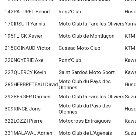
142
PATUREL Benoit
Ronz’Club
Husq
170
IRSUTI Yannis
Moto Club la Fare les Oliviers
Yam
195
FLICK Xavier
Moto Club de Montluçon
KTM
215
COINAUD Victor
Cussac Moto Club
KTM
220
NOYERIE Axel
Ronz’Club
Kawa
227
QUERCY Kevin
Saint Sardos Moto Sport
Kawa
Moto Club du Pays des
285
HERBRETEAU David
Husq
Olonnes
292
BERGER Damien
Moto Club la Fare les Oliviers
Suzu
Moto Club du Pays des
309
RINCE Joris
Husq
Olonnes
322
LOZZI Pierre
Motocross Entraiguois
Kawa
331
MALAVAL Adrien
Moto Club de L’Agenais
Suzu