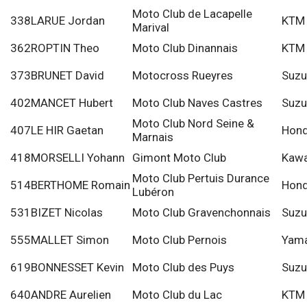
Moto Club de Lacapelle
338
LARUE Jordan
KTM
Marival
362
ROPTIN Theo
Moto Club Dinannais
KTM
373
BRUNET David
Motocross Rueyres
Suzu
402
MANCET Hubert
Moto Club Naves Castres
Suzu
Moto Club Nord Seine &
407
LE HIR Gaetan
Hon
Marnais
418
MORSELLI Yohann
Gimont Moto Club
Kawa
Moto Club Pertuis Durance
514
BERTHOME Romain
Hon
Lubéron
531
BIZET Nicolas
Moto Club Gravenchonnais
Suzu
555
MALLET Simon
Moto Club Pernois
Yam
619
BONNESSET Kevin
Moto Club des Puys
Suzu
640
ANDRE Aurelien
Moto Club du Lac
KTM