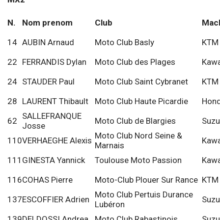
N.
Nom prenom
Club
Mac
14
AUBIN Arnaud
Moto Club Basly
KTM
22
FERRANDIS Dylan
Moto Club des Plages
Kawa
24
STAUDER Paul
Moto Club Saint Cybranet
KTM
28
LAURENT Thibault
Moto Club Haute Picardie
Hon
SALLEFRANQUE
62
Moto Club de Blargies
Suzu
Josse
Moto Club Nord Seine &
110
VERHAEGHE Alexis
Kawa
Marnais
111
GINESTA Yannick
Toulouse Moto Passion
Kawa
116
COHAS Pierre
Moto-Club Plouer Sur Rance
KTM
Moto Club Pertuis Durance
137
ESCOFFIER Adrien
Suzu
Lubéron
139
DELDOSSI Andrea
Moto Club Rabastinois
Suzu