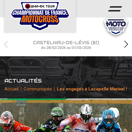
ACCUEIL
ACTUS
CALENDRIER
CASTELNAU-DE-LÉVIS (81)
RÉSULTATS
du 28/02/2026 au 01/03/2026
PHOTOS / WEB TV
CHAMPIONNAT
ACTUALITÉS
PARTENAIRES
Accueil
Communiqués
Les engagés à Lacapelle Marival !
accéder à la billetterie