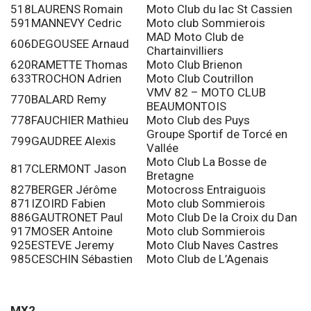
518
LAURENS Romain
Moto Club du lac St Cassien
591
MANNEVY Cedric
Moto club Sommierois
MAD Moto Club de
606
DEGOUSEE Arnaud
Chartainvilliers
620
RAMETTE Thomas
Moto Club Brienon
633
TROCHON Adrien
Moto Club Coutrillon
VMV 82 – MOTO CLUB
770
BALARD Remy
BEAUMONTOIS
778
FAUCHIER Mathieu
Moto Club des Puys
Groupe Sportif de Torcé en
799
GAUDREE Alexis
Vallée
Moto Club La Bosse de
817
CLERMONT Jason
Bretagne
827
BERGER Jérôme
Motocross Entraiguois
871
IZOIRD Fabien
Moto club Sommierois
886
GAUTRONET Paul
Moto Club De la Croix du Dan
917
MOSER Antoine
Moto club Sommierois
925
ESTEVE Jeremy
Moto Club Naves Castres
985
CESCHIN Sébastien
Moto Club de L’Agenais
MX2