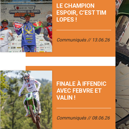
LE CHAMPION
ESPOIR, C’EST TIM
LOPES !
Communiqués
13.06.26
FINALE À IFFENDIC
AVEC FEBVRE ET
VALIN !
Communiqués
08.06.26