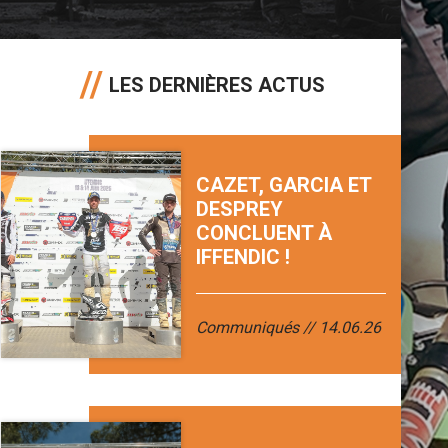
LES DERNIÈRES ACTUS
CAZET, GARCIA ET
DESPREY
CONCLUENT À
IFFENDIC !
Communiqués
14.06.26