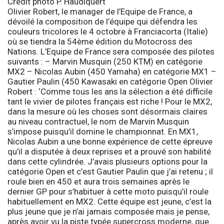
Crédit photo P. Haudiquert
Olivier Robert, le manager de l’Equipe de France, a
dévoilé la composition de l’équipe qui défendra les
couleurs tricolores le 4 octobre à Franciacorta (Italie)
où se tiendra la 54ème édition du Motocross des
Nations. L’Equipe de France sera composée des pilotes
suivants : – Marvin Musquin (250 KTM) en catégorie
MX2 – Nicolas Aubin (450 Yamaha) en catégorie MX1 –
Gautier Paulin (450 Kawasaki en catégorie Open Olivier
Robert : ‘
Comme tous les ans la sélection a été difficile
tant le vivier de pilotes français est riche ! Pour le MX2,
dans la mesure où les choses sont désormais claires
au niveau contractuel, le nom de Marvin Musquin
s’impose puisqu’il domine le championnat. En MX1,
Nicolas Aubin a une bonne expérience de cette épreuve
qu’il a disputée à deux reprises et a prouvé son habilité
dans cette cylindrée. J’avais plusieurs options pour la
catégorie Open et c’est Gautier Paulin que j’ai retenu ; il
roule bien en 450 et aura trois semaines après le
dernier GP pour s’habituer à cette moto puisqu’il roule
habituellement en MX2. Cette équipe est jeune, c’est la
plus jeune que je n’ai jamais composée mais je pense,
après avoir vu la piste typée supercross moderne, que