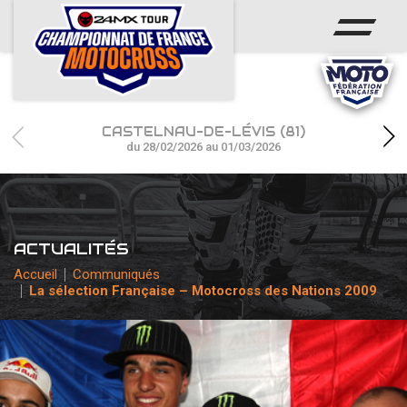
ACCUEIL
ACTUS
CALENDRIER
CASTELNAU-DE-LÉVIS (81)
RÉSULTATS
du 28/02/2026 au 01/03/2026
PHOTOS / WEB TV
CHAMPIONNAT
ACTUALITÉS
PARTENAIRES
Accueil
Communiqués
La sélection Française – Motocross des Nations 2009
accéder à la billetterie