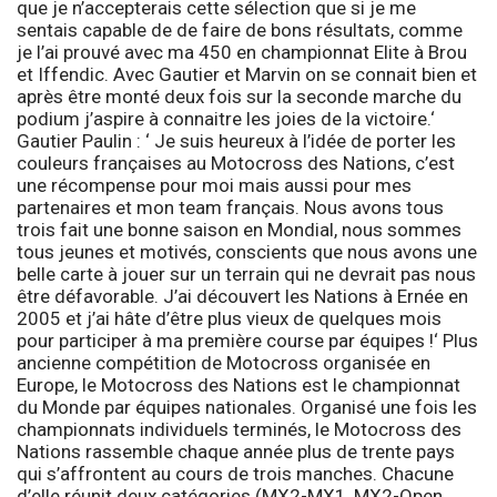
que je n’accepterais cette sélection que si je me
sentais capable de de faire de bons résultats, comme
je l’ai prouvé avec ma 450 en championnat Elite à Brou
et Iffendic. Avec Gautier et Marvin on se connait bien et
après être monté deux fois sur la seconde marche du
podium j’aspire à connaitre les joies de la victoire.
‘
Gautier Paulin : ‘
Je suis heureux à l’idée de porter les
couleurs françaises au Motocross des Nations, c’est
une récompense pour moi mais aussi pour mes
partenaires et mon team français. Nous avons tous
trois fait une bonne saison en Mondial, nous sommes
tous jeunes et motivés, conscients que nous avons une
belle carte à jouer sur un terrain qui ne devrait pas nous
être défavorable. J’ai découvert les Nations à Ernée en
2005 et j’ai hâte d’être plus vieux de quelques mois
pour participer à ma première course par équipes !
‘ Plus
ancienne compétition de Motocross organisée en
Europe, le Motocross des Nations est le championnat
du Monde par équipes nationales. Organisé une fois les
championnats individuels terminés, le Motocross des
Nations rassemble chaque année plus de trente pays
qui s’affrontent au cours de trois manches. Chacune
d’elle réunit deux catégories (MX2-MX1, MX2-Open,