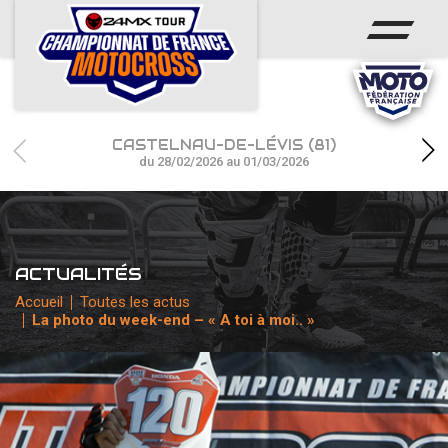
ACCUEIL
ACTUS
CALENDRIER
CASTELNAU-DE-LÉVIS (81)
RÉSULTATS
du 28/02/2026 au 01/03/2026
PHOTOS / WEB TV
CHAMPIONNAT
ACTUALITÉS
PARTENAIRES
Accueil
Toutes les actus
La photo du week-end – « A toi à moi.. »
accéder à la billetterie