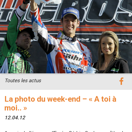
Toutes les actus
La photo du week-end – « A toi à
moi.. »
12.04.12