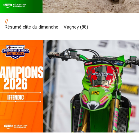
//
Résumé elite du dimanche – Vagney (88)