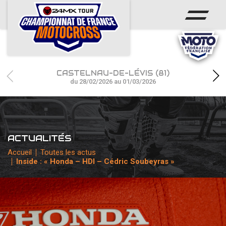
ACCUEIL
ACTUS
CALENDRIER
CASTELNAU-DE-LÉVIS (81)
RÉSULTATS
du 28/02/2026 au 01/03/2026
PHOTOS / WEB TV
CHAMPIONNAT
ACTUALITÉS
PARTENAIRES
Accueil
Toutes les actus
Inside : « Honda – HDI – Cédric Soubeyras »
accéder à la billetterie