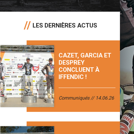
LES DERNIÈRES ACTUS
CAZET, GARCIA ET
DESPREY
CONCLUENT À
IFFENDIC !
Communiqués
14.06.26