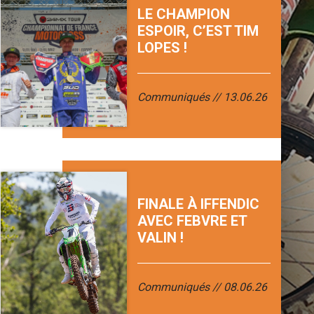
LE CHAMPION
ESPOIR, C’EST TIM
LOPES !
Communiqués
13.06.26
FINALE À IFFENDIC
AVEC FEBVRE ET
VALIN !
Communiqués
08.06.26