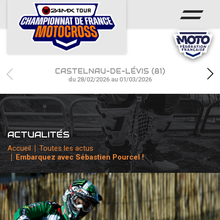
ACCUEIL
ACTUS
CALENDRIER
CASTELNAU-DE-LÉVIS (81)
RÉSULTATS
du 28/02/2026 au 01/03/2026
PHOTOS / WEB TV
CHAMPIONNAT
ACTUALITÉS
PARTENAIRES
Accueil
Toutes les actus
Embarquez avec Sébastien Pourcel !
accéder à la billetterie