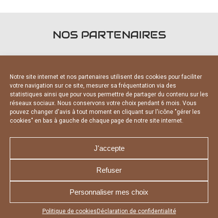
NOS PARTENAIRES
Notre site internet et nos partenaires utilisent des cookies pour faciliter
votre navigation sur ce site, mesurer sa fréquentation via des
statistiques ainsi que pour vous permettre de partager du contenu sur les
PARTENAIRES OFFICIELS
réseaux sociaux. Nous conservons votre choix pendant 6 mois. Vous
pouvez changer d'avis à tout moment en cliquant sur l'icône "gérer les
cookies" en bas à gauche de chaque page de notre site internet.
J'accepte
Refuser
NOUS CONTACTER
MENTIONS LÉGALES
CHARTE DE CONFIDENTIALITÉ
DÉCLARATION DE CONFIDENTIALITÉ
Personnaliser mes choix
POLITIQUE D’UTILISATION DES COOKIES
RÉALISÉ PAR L’AGENCE WEB A3 WEB
Appuyez sur le bouton partager en bas de votre
Politique de cookies
Déclaration de confidentialité